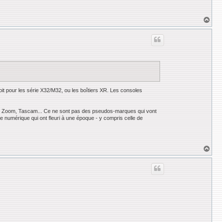
H
a
u
t
t pour les série X32/M32, ou les boîtiers XR. Les consoles
kie, Zoom, Tascam... Ce ne sont pas des pseudos-marques qui vont
e numérique qui ont fleuri à une époque - y compris celle de
H
a
u
t