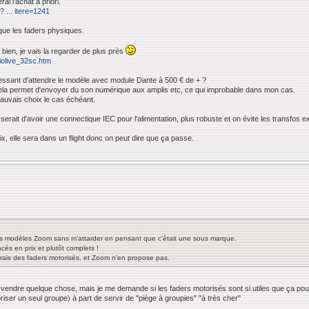
ai l'achat a priori.
 ... itere=1241
ue les faders physiques.
bien, je vais la regarder de plus près
iolive_32sc.htm
ntéressant d'attendre le modèle avec module Dante à 500 € de + ?
 cela permet d'envoyer du son numérique aux amplis etc, ce qui improbable dans mon cas.
auvais choix le cas échéant.
serait d'avoir une connectique IEC pour l'alimentation, plus robuste et on évite les transfos e
x, elle sera dans un flight donc on peut dire que ça passe.
es modèles Zoom sans m'attarder en pensant que c'était une sous marque.
acés en prix et plutôt complets !
drais des faders motorisés, et Zoom n'en propose pas.
 vendre quelque chose, mais je me demande si les faders motorisés sont si utiles que ça pour 
iser un seul groupe) à part de servir de "piège à groupies" "à très cher"