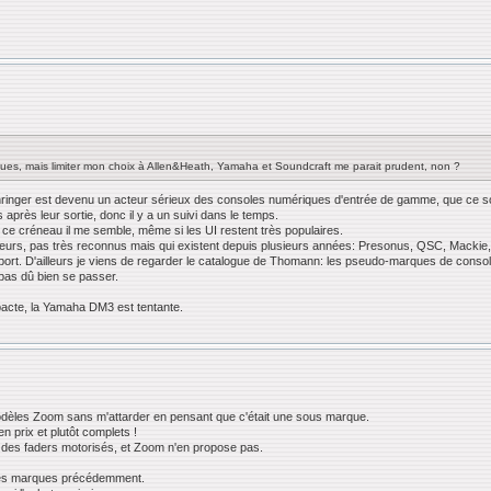
rques, mais limiter mon choix à Allen&Heath, Yamaha et Soundcraft me parait prudent, non ?
hringer est devenu un acteur sérieux des consoles numériques d'entrée de gamme, que ce soi
après leur sortie, donc il y a un suivi dans le temps.
 ce créneau il me semble, même si les UI restent très populaires.
ructeurs, pas très reconnus mais qui existent depuis plusieurs années: Presonus, QSC, Mac
upport. D'ailleurs je viens de regarder le catalogue de Thomann: les pseudo-marques de consol
pas dû bien se passer.
pacte, la Yamaha DM3 est tentante.
odèles Zoom sans m'attarder en pensant que c'était une sous marque.
en prix et plutôt complets !
s des faders motorisés, et Zoom n'en propose pas.
tres marques précédemment.