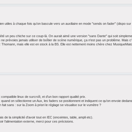
 utiles à chaque fois qu'on bascule vers un auxiliaire en mode "sends on fader" (dispo sur 
 un peu chiche sur ce coup-là. On aurait aimé une version "sans Dante" qui soit simplement
tu ne prévoies jamais utiliser de boîtier de scène numérique, ça n'est pas un problème. Mais c
 Thomann, mais elle est en stock à la BS. Elle est nettement moins chère chez MusiqueMatos 
mpatible linux de surcroît, et d'un bon rapport qualité prix.
h : quand on sélectionne un Aux, les faders se positionnent et indiquent ce qu'on envoie dedans 
fait sans : sur la Zoom à priori le réglage se visualise sur le vumètre ?
ais de la simplicité d'avoir tout en IEC (enceintes, table, ampli etc).
oir l'alimentation externe, merci pour ces précisions.