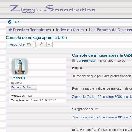
FAQ
Dossiers Techniques
Index du forum
Les Forums de Discuss
Console de mixage après la Ui24r
Répondre
Console de mixage après la Ui24
M
par
Fresnel34
»
8 juin 2024, 10:20
e
s
Bonjour,
s
a
Je me doute que pour des professionnels, 
g
Fresnel34
e
Équipier
Pour ma part je n'ai pas ce matos, mais quan
Messages :
428
Zoom LiveTrak L-12, environ 600€ pour 8 
Enregistré le :
3 févr. 2018, 15:13
Sa "grande sœur"
Zoom LiveTrak L-20, environ 900€ pour 16
et sa version "rack" mais qui permet qu