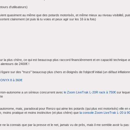
tours d'utilisateurs)
vient quasiment au même que des potards motorisés, et même mieux au niveau visibilité, puisq
rtent clairement (et puis là tu voies et peux agir sur les 16 à la fois)
pour la plus chère, ce qui est beaucoup plus raccord financièrement et en capacité technique
alentours de 2400€ !
égare sur des "trucs" beaucoup plus chers et éloignés de l'objectif initial (un défaut inflationn
ONYX 8 à 360€
non-autonome a un sérieux concurrent avec
le Zoom LiveTrak L-20R rack à 750€
sur leque
ste
autonome, mais, paradoxal pour Renzo qui aime les potards (qui plus est motorisés) elle en e
e, moins pratique et moins instinctive (et plus chère) que
la console Zoom LiveTrak L-20 à 9
e ne la connais que par la presse et le net, jamais vu de près, mais il me semble avoir lu pa