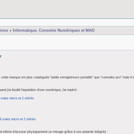
ions
Informatique, Consoles Numériques et MAO
r
cette marque est plus cataloguée "petits enregistreurs portatifs" que "consoles pro" mais il
d j'ai étudié l'aquisition d'une numérique, j'ai repéré :
voies micro et 2 stéréo
 voies micro et 2 stéréo
and même d'assurer physiquement un mixage grâce à ses potards intégrés :