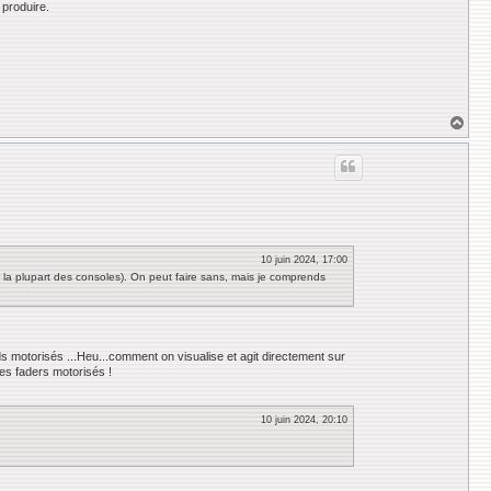
 produire.
H
a
u
t
10 juin 2024, 17:00
 la plupart des consoles). On peut faire sans, mais je comprends
 motorisés ...Heu...comment on visualise et agit directement sur
des faders motorisés !
10 juin 2024, 20:10