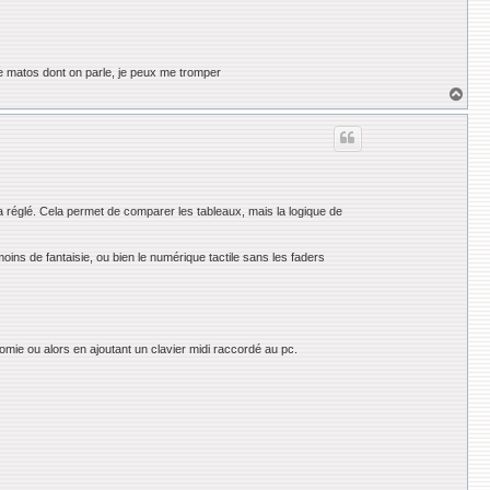
s le matos dont on parle, je peux me tromper
H
a
u
t
a réglé. Cela permet de comparer les tableaux, mais la logique de
oins de fantaisie, ou bien le numérique tactile sans les faders
nomie ou alors en ajoutant un clavier midi raccordé au pc.