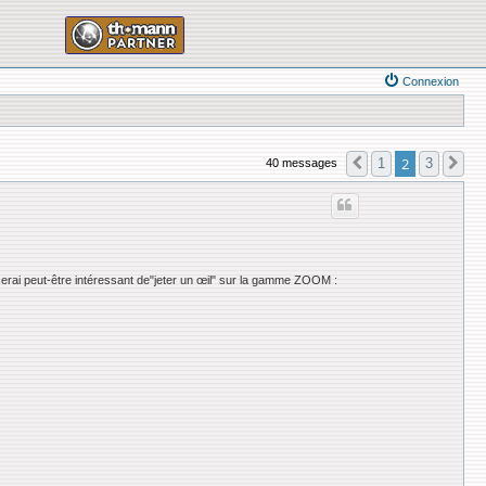
Connexion
2
1
3
40 messages
Précédente
Su
 serai peut-être intéressant de"jeter un œil" sur la gamme ZOOM :