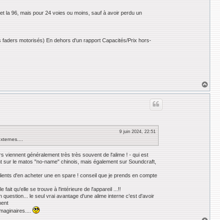
1 et la 96, mais pour 24 voies ou moins, sauf à avoir perdu un
es faders motorisés) En dehors d'un rapport Capacités/Prix hors-
H
a
u
t
9 juin 2024, 22:51
xternes....
s viennent généralement très très souvent de l'alime ! - qui est
nt sur le matos "no-name" chinois, mais également sur Soundcraft,
lients d'en acheter une en spare ! conseil que je prends en compte
it qu'elle se trouve à l'intérieure de l'appareil ...!!
n question... le seul vrai avantage d'une alime interne c'est d'avoir
ment
imaginaires....
H