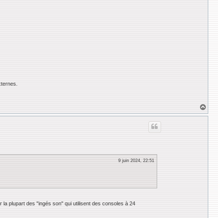
xternes.
H
a
u
t
9 juin 2024, 22:51
la plupart des "ingés son" qui utilisent des consoles à 24