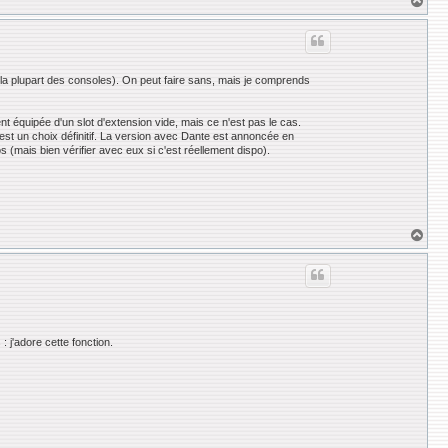
a
u
t
la plupart des consoles). On peut faire sans, mais je comprends
 équipée d'un slot d'extension vide, mais ce n'est pas le cas.
'est un choix définitif. La version avec Dante est annoncée en
(mais bien vérifier avec eux si c'est réellement dispo).
H
a
u
t
: j'adore cette fonction.