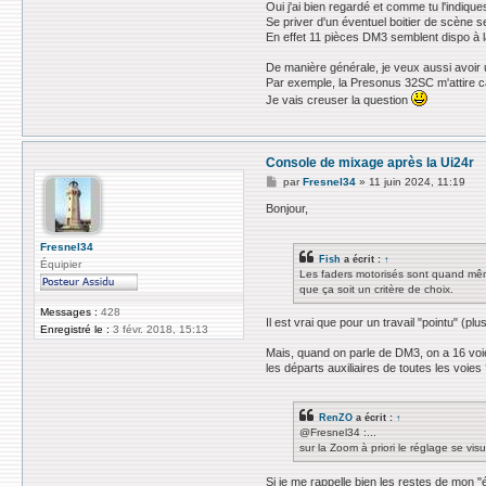
Oui j'ai bien regardé et comme tu l'indiqu
Se priver d'un éventuel boitier de scène s
En effet 11 pièces DM3 semblent dispo à l
De manière générale, je veux aussi avoir un
Par exemple, la Presonus 32SC m'attire c
Je vais creuser la question
Console de mixage après la Ui24r
M
par
Fresnel34
»
11 juin 2024, 11:19
e
s
Bonjour,
s
a
g
Fresnel34
Fish
a écrit :
↑
e
Équipier
Les faders motorisés sont quand même
que ça soit un critère de choix.
Messages :
428
Il est vrai que pour un travail "pointu" (pl
Enregistré le :
3 févr. 2018, 15:13
Mais, quand on parle de DM3, on a 16 voi
les départs auxiliaires de toutes les voie
RenZO
a écrit :
↑
@Fresnel34 :...
sur la Zoom à priori le réglage se vis
Si je me rappelle bien les restes de mon 