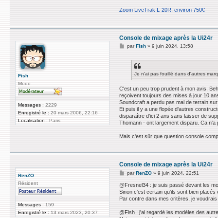
Zoom LiveTrak L-20R, environ 750€
Console de mixage après la Ui24r
M
par
Fish
»
9 juin 2024, 13:58
e
s
s
a
Je n'ai pas fouillé dans d'autres ma
g
Fish
e
Modo
C'est un peu trop prudent à mon avis. Be
reçoivent toujours des mises à jour 10 ans 
Soundcraft a perdu pas mal de terrain sur
Messages :
2229
Et puis il y a une flopée d'autres const
Enregistré le :
20 mars 2006, 22:16
disparaître d'ici 2 ans sans laisser de s
Localisation :
Paris
Thomann - ont largement disparu. Ca n'a 
Mais c'est sûr que question console com
Console de mixage après la Ui24r
M
par
RenZO
»
9 juin 2024, 22:51
RenZO
e
Résident
s
@Fresnel34 : je suis passé devant les m
s
Sinon c'est certain qu'ils sont bien placés 
a
Par contre dans mes critères, je voudrai
g
Messages :
159
e
@Fish : j'ai regardé les modèles des au
Enregistré le :
13 mars 2023, 20:37