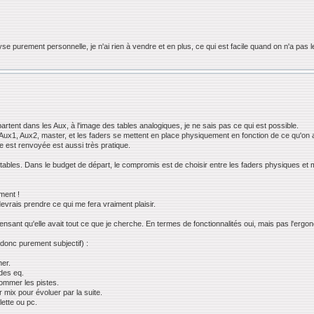
alyse purement personnelle, je n'ai rien à vendre et en plus, ce qui est facile quand on n'a pa
artent dans les Aux, à l'image des tables analogiques, je ne sais pas ce qui est possible.
 Aux1, Aux2, master, et les faders se mettent en place physiquement en fonction de ce qu'on 
le est renvoyée est aussi très pratique.
tables. Dans le budget de départ, le compromis est de choisir entre les faders physiques et m
ement !
vrais prendre ce qui me fera vraiment plaisir.
ensant qu'elle avait tout ce que je cherche. En termes de fonctionnalités oui, mais pas l'ergo
(donc purement subjectif) :
her.
 des eq.
nommer les pistes.
mix pour évoluer par la suite.
lette ou pc.