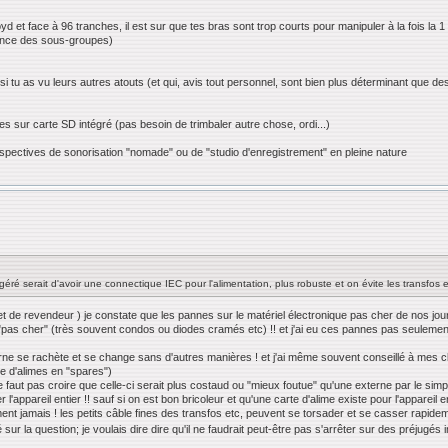
yd et face à 96 tranches, il est sur que tes bras sont trop courts pour manipuler à la fois la 
tance des sous-groupes)
i tu as vu leurs autres atouts (et qui, avis tout personnel, sont bien plus déterminant que d
tes sur carte SD intégré (pas besoin de trimbaler autre chose, ordi...)
rspectives de sonorisation "nomade" ou de "studio d'enregistrement" en pleine nature
géré serait d'avoir une connectique IEC pour l'alimentation, plus robuste et on évite les transfos e
et de revendeur ) je constate que les pannes sur le matériel électronique pas cher de nos jour
 "pas cher" (très souvent condos ou diodes cramés etc) !! et j'ai eu ces pannes pas seuleme
terne se rachète et se change sans d'autres manières ! et j'ai même souvent conseillé à mes c
ne d'alimes en "spares")
e faut pas croire que celle-ci serait plus costaud ou "mieux foutue" qu'une externe par le simple fa
l'appareil entier !! sauf si on est bon bricoleur et qu'une carte d'alime existe pour l'appareil e
nt jamais ! les petits câble fines des transfos etc, peuvent se torsader et se casser rapide
té sur la question; je voulais dire dire qu'il ne faudrait peut-être pas s'arrêter sur des préjugés 