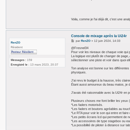
Voila, comme je l'ai déjà dit, c'est une an
Console de mixage après la Ui24r
M
par
RenZO
»
12 juin 2024, 14:33
RenZO
e
Résident
s
@Fresnel34
s
Pour voir les niveaux de chaque voie qui p
a
La logique est plutôt de changer de page,
g
Messages :
159
sélectionner une piste et voir dans quoi el
e
Enregistré le :
13 mars 2023, 20:37
Ton analyse est bonne sur les différentes 
physiques.
J'ai revu le budget à la hausse, très clair
Étant aussi amoureux du beau matos, je de
J'avais été raisonnable avec la Ui24r en p
Plusieurs choses me font briller les yeux 
*Les faders motorisés.
*Les faders et boutons agréables au touc
*Le RTA pour voir le son qui entre et faire
*Les petits écrans lcd qui permettent de 
*Les accessoires de type stagebox ou ear 
*La possibilité de piloter à distance sur tab