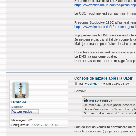
Notamment ici car c'est chez eux que je fer
https://www.michenaud.com/page/rub.php?
Le QSC Touchmix est sympa mais il manq
Presonus StudioLive 32SC a l'air vraiment 
https://www.thomann.de/fr/presonus_stud
Si je partais sur la DM3, cela serait-il i
Je ne pense pas car si j'ai bien compris
Mais je demande pour éviter de faire un m
Un autre critère qui peut paraître exagéré 
La DM3 n'a pas cette qualité.
Dans le cas d'une table de mixage à ce pri
Console de mixage après la Ui24r
M
par
Fresnel34
»
9 juin 2024, 23:50
e
s
Bonsoir,
s
a
RenZO
a écrit :
↑
g
Fresnel34
@Fresnel34 : je suis passé devant l
e
Équipier
Sinon c'est certain qu'ils sont bien pl
Par contre dans mes critères, je vou
Messages :
428
Enregistré le :
3 févr. 2018, 15:13
Loin de moi de vouloir te convaincre ou te
tranches ou moins (qui plus est pour sonor