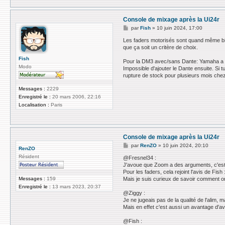
c
t
e
Console de mixage après la Ui24r
r
z
M
par
Fish
»
10 juin 2024, 17:00
i
e
g
s
Les faders motorisés sont quand même bien
g
s
que ça soit un critère de choix.
y
a
g
Fish
Pour la DM3 avec/sans Dante: Yamaha a été
e
Modo
Impossible d'ajouter le Dante ensuite. Si 
rupture de stock pour plusieurs mois chez
Messages :
2229
Enregistré le :
20 mars 2006, 22:16
Localisation :
Paris
Console de mixage après la Ui24r
M
par
RenZO
»
10 juin 2024, 20:10
RenZO
e
Résident
s
@Fresnel34 :
s
J'avoue que Zoom a des arguments, c'est co
a
Pour les faders, cela rejoint l'avis de Fis
g
Messages :
159
Mais je suis curieux de savoir comment on 
e
Enregistré le :
13 mars 2023, 20:37
@Ziggy :
Je ne jugeais pas de la qualité de l'alim, m
Mais en effet c'est aussi un avantage d'av
@Fish :