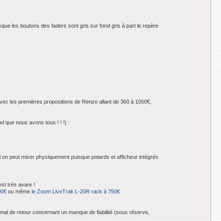
ue les boutons des faders sont gris sur fond gris à part le repère
 avec les premières propositions de Renzo allant de 360 à 1050€,
el que nous avons tous ! ! !) :
l on peut mixer physiquement puisque potards et afficheur intégrés
st très avare !
00€
ou même
le Zoom LiveTrak L-20R rack à 750€
s mal de retour concernant un manque de fiabilité (sous réserve,