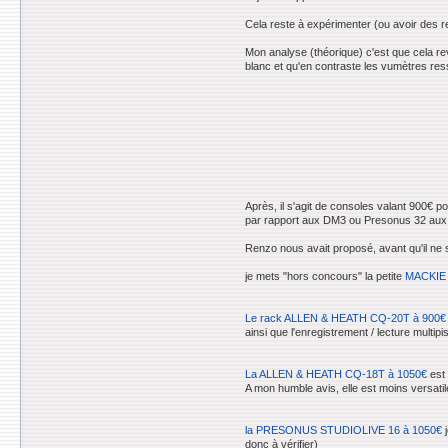
Cela reste à expérimenter (ou avoir des re
Mon analyse (théorique) c'est que cela re
blanc et qu'en contraste les vumètres resso
Après, il s'agit de consoles valant 900€ 
par rapport aux DM3 ou Presonus 32 aux 
Renzo nous avait proposé, avant qu'il ne s'
je mets "hors concours" la petite
MACKIE 
Le rack ALLEN & HEATH CQ-20T à 900€
ainsi que l'enregistrement / lecture multipi
La ALLEN & HEATH CQ-18T à 1050€
est 
A mon humble avis, elle est moins versatil
la PRESONUS STUDIOLIVE 16 à 1050€
j
donc à vérifier)