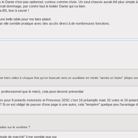
es le Dante n'est pas optionnel, curieux comme choix. Un seul chassis aurait été plus simple à
erait dommage, par contre faut le boitier Dante qui va bien.
a BS, bon à savoir !
e belle table pour me faire plaisir.
ar elle semble pratique avec des accès direct à de nombreuses fonctions.
 bien utiles à chaque fois qu'on bascule vers un auxiliaire en mode "sends on fader" (dispo sur
us professionnel que le mien), cela peut devenir primordial
es pour 8 potards motorisés et Presonus 32SC c'est 16 préamplis mais 32 voies et 16 potards
s ? Si on est obligé de passer d'une page à une autre, cela "tempère" quelque peu l'avantage 
ualise sur le vumètre ?
"étude de marché" il me semble que oui