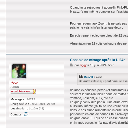
Quand tu te retrouves à accueillir Pink-Flo
bras.... (sans même compter sur l'assis
Pour en revenir aux Zoom, je ne sais pas s
pair, je ne vais ici n'en lister que deux :
Enregistrement et lecture direct de 22 pis
Alimentation en 12 volts qui ouvre des pe
Console de mixage après la Ui24r
M
par
ziggy
»
10 juin 2024, 5:25
e
s
s
RenZO
a écrit :
↑
a
Un autre critère qui peut paraître exa
g
ziggy
e
Admin
de mon expérience perso (et d'utilisateur 
souvent le "maillon faible" dans ce matos
Yamaha, Tascam, APG, etc etc...
Messages :
14713
ce que je veux dire par là : une alime ex
Enregistré le :
2 févr. 2004, 21:09
aussi moi-même (j'ai toute une valise plei
Localisation :
Lozère (48)
dans le cas d'une alimentation interne, il n
C
par contre en cas de panne il faut renvoyer 
Contact :
o
un gros câble IEC qui ne se casse quasime
n
enfin, moi, perso, je n'ai pas d'avis d'arrê
t
a