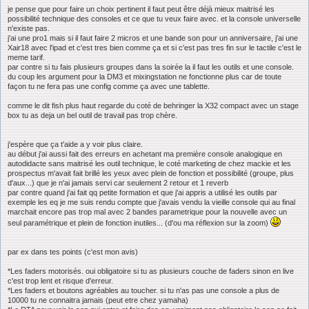
je pense que pour faire un choix pertinent il faut peut être déjà mieux maitrisé les
possibilité technique des consoles et ce que tu veux faire avec. et la console universelle
n'existe pas.
j'ai une pro1 mais si il faut faire 2 micros et une bande son pour un anniversaire, j'ai une
Xair18 avec l'ipad et c'est tres bien comme ça et si c'est pas tres fin sur le tactile c'est le
meme tarif.
par contre si tu fais plusieurs groupes dans la soirée la il faut les outils et une console.
du coup les argument pour la DM3 et mixingstation ne fonctionne plus car de toute
façon tu ne fera pas une config comme ça avec une tablette.
comme le dit fish plus haut regarde du coté de behringer la X32 compact avec un stage
box tu as deja un bel outil de travail pas trop chère.
j'espère que ça t'aide a y voir plus claire.
au début j'ai aussi fait des erreurs en achetant ma première console analogique en
autodidacte sans maitrisé les outil technique, le coté marketing de chez mackie et les
prospectus m'avait fait brillé les yeux avec plein de fonction et possibilité (groupe, plus
d'aux...) que je n'ai jamais servi car seulement 2 retour et 1 reverb
par contre quand j'ai fait qq petite formation et que j'ai appris a utilisé les outils par
exemple les eq je me suis rendu compte que j'avais vendu la vieille console qui au final
marchait encore pas trop mal avec 2 bandes parametrique pour la nouvelle avec un
seul paramétrique et plein de fonction inutiles... (d'ou ma réflexion sur la zoom)
par ex dans tes points (c'est mon avis)
*Les faders motorisés. oui obligatoire si tu as plusieurs couche de faders sinon en live
c'est trop lent et risque d'erreur.
*Les faders et boutons agréables au toucher. si tu n'as pas une console a plus de
10000 tu ne connaitra jamais (peut etre chez yamaha)