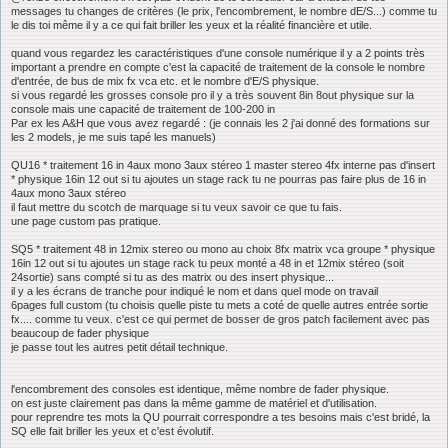
messages tu changes de critères (le prix, l'encombrement, le nombre dE/S...) comme tu
le dis toi même il y a ce qui fait briller les yeux et la réalité financière et utile.
quand vous regardez les caractéristiques d'une console numérique il y a 2 points très
important a prendre en compte c'est la capacité de traitement de la console le nombre
d'entrée, de bus de mix fx vca etc. et le nombre d'E/S physique.
si vous regardé les grosses console pro il y a très souvent 8in 8out physique sur la
console mais une capacité de traitement de 100-200 in
Par ex les A&H que vous avez regardé : (je connais les 2 j'ai donné des formations sur
les 2 models, je me suis tapé les manuels)
QU16 * traitement 16 in 4aux mono 3aux stéreo 1 master stereo 4fx interne pas d'insert
* physique 16in 12 out si tu ajoutes un stage rack tu ne pourras pas faire plus de 16 in
4aux mono 3aux stéreo
il faut mettre du scotch de marquage si tu veux savoir ce que tu fais.
une page custom pas pratique.
SQ5 * traitement 48 in 12mix stereo ou mono au choix 8fx matrix vca groupe * physique
16in 12 out si tu ajoutes un stage rack tu peux monté a 48 in et 12mix stéreo (soit
24sortie) sans compté si tu as des matrix ou des insert physique...
il y a les écrans de tranche pour indiqué le nom et dans quel mode on travail
6pages full custom (tu choisis quelle piste tu mets a coté de quelle autres entrée sortie
fx.... comme tu veux. c'est ce qui permet de bosser de gros patch facilement avec pas
beaucoup de fader physique
je passe tout les autres petit détail technique.
l'encombrement des consoles est identique, même nombre de fader physique.
on est juste clairement pas dans la même gamme de matériel et d'utilisation.
pour reprendre tes mots la QU pourrait correspondre a tes besoins mais c'est bridé, la
SQ elle fait briller les yeux et c'est évolutif.