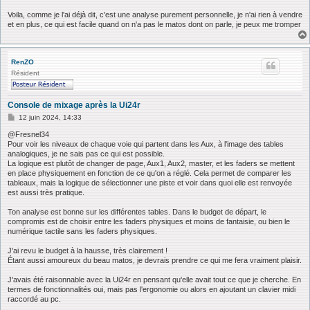
Voila, comme je l'ai déjà dit, c'est une analyse purement personnelle, je n'ai rien à vendre
et en plus, ce qui est facile quand on n'a pas le matos dont on parle, je peux me tromper
RenZO
Résident
Console de mixage après la Ui24r
M
12 juin 2024, 14:33
e
s
@Fresnel34
s
Pour voir les niveaux de chaque voie qui partent dans les Aux, à l'image des tables
a
analogiques, je ne sais pas ce qui est possible.
g
La logique est plutôt de changer de page, Aux1, Aux2, master, et les faders se mettent
e
en place physiquement en fonction de ce qu'on a réglé. Cela permet de comparer les
tableaux, mais la logique de sélectionner une piste et voir dans quoi elle est renvoyée
est aussi très pratique.
Ton analyse est bonne sur les différentes tables. Dans le budget de départ, le
compromis est de choisir entre les faders physiques et moins de fantaisie, ou bien le
numérique tactile sans les faders physiques.
J'ai revu le budget à la hausse, très clairement !
Étant aussi amoureux du beau matos, je devrais prendre ce qui me fera vraiment plaisir.
J'avais été raisonnable avec la Ui24r en pensant qu'elle avait tout ce que je cherche. En
termes de fonctionnalités oui, mais pas l'ergonomie ou alors en ajoutant un clavier midi
raccordé au pc.