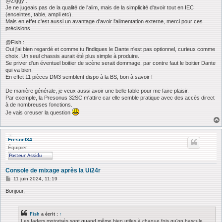
@Ziggy :
Je ne jugeais pas de la qualité de l'alim, mais de la simplicité d'avoir tout en IEC
(enceintes, table, ampli etc).
Mais en effet c'est aussi un avantage d'avoir l'alimentation externe, merci pour ces
précisions.
@Fish :
Oui j'ai bien regardé et comme tu l'indiques le Dante n'est pas optionnel, curieux comme
choix. Un seul chassis aurait été plus simple à produire.
Se priver d'un éventuel boitier de scène serait dommage, par contre faut le boitier Dante
qui va bien.
En effet 11 pièces DM3 semblent dispo à la BS, bon à savoir !
De manière générale, je veux aussi avoir une belle table pour me faire plaisir.
Par exemple, la Presonus 32SC m'attire car elle semble pratique avec des accès direct
à de nombreuses fonctions.
Je vais creuser la question
Fresnel34
Équipier
Console de mixage après la Ui24r
M
11 juin 2024, 11:19
e
s
Bonjour,
s
a
g
Fish
a écrit :
↑
e
Les faders motorisés sont quand même bien utiles à chaque fois qu'on bascule