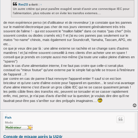
s
RenZO
a écrit :
↑
a
Un autre critère qui peut paraître exagéré serait d'avoir une connectique IEC pour
g
l'alimentation, plus robuste et on évite les transfos externes....
e
de mon expérience perso (et d'utilisateur et de revendeur ) je constate que les pannes
sur le matériel électronique pas cher de nos jours viennent généralement très très
souvent de l'alime ! - qui est souvent le "maillon faible" dans ce matos "pas cher" (très
souvent condos ou diodes cramés etc) !! et j'ai eu ces pannes pas seulement sur le
matos "no-name" chinois, mais également sur Soundcraft, Yamaha, Tascam, APG, etc
etc...
ce que je veux dire par là : une alime externe se rachète et se change sans d'autres
manières ! et j'ai même souvent conseillé à mes clients d'en acheter une en spare !
conseil que je prends en compte aussi moi-même (j'ai toute une valise pleine d'alimes en
"spares")
dans le cas d'une alimentation interne, il ne faut pas croire que celle-ci serait plus
costaud ou "mieux foutue" qu'une externe par le simple fait qu'elle se trouve à l'intérieure
de l'appareil ...!!
par contre en cas de panne il faut renvoyer l'appareil entier !! sauf si on est bon
bricoleur et qu'une carte d'alime existe pour l'appareil en question... le seul vrai avantage
d'une alime interne c'est d'avoir un gros câble IEC qui ne se casse quasiment jamais !
les petits câble fines des transfos etc, peuvent se torsader et se casser rapidement
enfin, moi, perso, je n'ai pas d'avis d'arrêté sur la question; je voulais dire dire qu'il ne
faudrait peut-être pas s'arrêter sur des préjugés imaginaires....
Fish
Modo
Console de mixage après la Ui24r