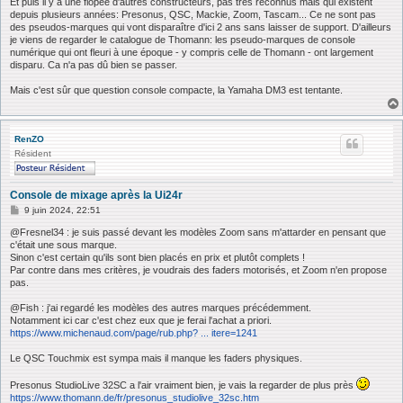
Et puis il y a une flopée d'autres constructeurs, pas très reconnus mais qui existent
depuis plusieurs années: Presonus, QSC, Mackie, Zoom, Tascam... Ce ne sont pas
des pseudos-marques qui vont disparaître d'ici 2 ans sans laisser de support. D'ailleurs
je viens de regarder le catalogue de Thomann: les pseudo-marques de console
numérique qui ont fleuri à une époque - y compris celle de Thomann - ont largement
disparu. Ca n'a pas dû bien se passer.
Mais c'est sûr que question console compacte, la Yamaha DM3 est tentante.
RenZO
Résident
Console de mixage après la Ui24r
M
9 juin 2024, 22:51
e
s
@Fresnel34 : je suis passé devant les modèles Zoom sans m'attarder en pensant que
s
c'était une sous marque.
a
Sinon c'est certain qu'ils sont bien placés en prix et plutôt complets !
g
Par contre dans mes critères, je voudrais des faders motorisés, et Zoom n'en propose
e
pas.
@Fish : j'ai regardé les modèles des autres marques précédemment.
Notamment ici car c'est chez eux que je ferai l'achat a priori.
https://www.michenaud.com/page/rub.php? ... itere=1241
Le QSC Touchmix est sympa mais il manque les faders physiques.
Presonus StudioLive 32SC a l'air vraiment bien, je vais la regarder de plus près
https://www.thomann.de/fr/presonus_studiolive_32sc.htm