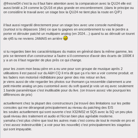
@fresnel34 c'est la ou il faut faire attention avec la comparaison avec la QU24 elle est
aussi bridé a 24 comme la QU16 et plus grande en encombrement. (dans le principe ou
on considère le travail avec un stage box la QU24 ne tient plus la route en Q/P.)
il faut aussi regardé directement pour un stage box avec une console numérique
(surtout si tu dépasses 16in) ce que tu gagnes en encombrement tu vas le perdre a
porter et dérouler patché un multipaire analog (en 2024....) quand tu as déroulé un touret
de rj45 tu ne reviens JAMAIS en arrière
si tu regardes bien les caractéristiques du matos en général dans la même gamme, les
prix se tiennent d'un constructeur a l'autre si il commence d'avoir des écarts de 1000€ il
y a un os il faut regarder de plus près ce qui change.
pour les zoom mon beau père en a eu une pour son groupe de musique après 2
utilisations il est passé sur du A&H CQ il m'a dit que ça n'a rien a voir comme produit. et
les faders non motorisé rédhibitoire pour gerer des mix retour en live.
je viens aussi de vite regarder les photos sur thomann ça ressemble clairement a une
petit mixette analog un peu customisé avec du soft quand je vois un eq avec seulement
1 bande paramétrique c'est inutilisable pour du live. (on trouve assez vite pourquoi les
différences de prix)
actuellement chez la plupart des constructeurs j'ai trouvé des limitations sur les petite
consoles qui me dérangeait principalement au niveau du patching des E/S
les seules actuellement qui sont ouverte c'est X32/M32 et SQ5 avec la SQ un peu plus
quali niveau des traitement et audio et l'écran bien plus agréable moderne.
yamaha c'est plus chère que tout les autres mais c'est connu de tout le monde en pro et
c'est assez indestructible ( a voir pour les nouvelle) c'est principalement les stagebox
qui sont impayable.