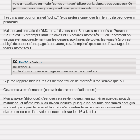
vers un auxiliaire en mode "sends on fader" (dispo sur la plupart des consoles). On
peut faire sans, mais je comprends que ça soit un critère de choix.
Il est vrai que pour un travail "pointu" (plus professionnel que le mien), cela peut devenir
primordial
Mais, quand on parle de DM3, on a 16 voies pour 8 potards motorisés et Presonus
32SC c'est 16 préamplis mais 32 voies et 16 potards motorisés ...Heu...comment on
visualise et agit directement sur les départs auxiliaires de toutes les voies ? Si on est
obligé de passer d'une page à une autre, cela "tempère" quelque peu l'avantage des
faders motorisés !
RenZO
a écrit :
↑
@Fresnel34 :...
sur la Zoom à priori le réglage se visualise sur le vumètre ?
Si je me rappelle bien les restes de mon "étude de marché" il me semble que oui
Cela reste à expérimenter (ou avoir des retours d'utilisateurs)
Mon analyse (théorique) c'est que cela revient quasiment au même que des potards
motorisés, et même mieux au niveau visibilité, puisque les boutons des faders sont gris
sur fond gris à part le repère blanc et qu'en contraste les vumètres ressortent
clairement (et puis là tu voies et peux agir sur les 16 à la fois)