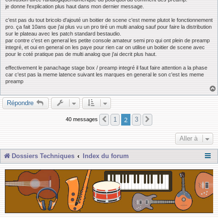
e
je donne l'explication plus haut dans mon dernier message.
c'est pas du tout bricolo d'ajouté un boitier de scene c'est meme plutot le fonctionnement
pro. ça fait 10ans que j'ai plus vu un pro tiré un multi analog sauf pour faire la distribution
sur le plateau avec les patch standard bestaudio.
par contre c'est en general les petite console amateur semi pro qui ont plein de preamp
integré, et oui en general on les paye pour rien car on utilise un boitier de scene avec
pour le coté pratique pas de multi analog que j'ai decrit plus haut.
effectivement le panachage stage box / preamp integré il faut faire attention a la phase
car c'est pas la meme latence suivant les marques en general le son c'est les meme
preamp
Répondre
2
1
3
40 messages
Précédente
Suivante
Aller à
Dossiers Techniques
Index du forum