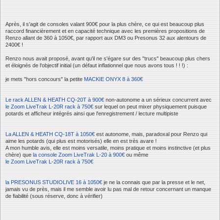
Après, il s'agit de consoles valant 900€ pour la plus chère, ce qui est beaucoup plus
raccord financièrement et en capacité technique avec les premières propositions de
Renzo allant de 360 à 1050€, par rapport aux DM3 ou Presonus 32 aux alentours de
2400€ !
Renzo nous avait proposé, avant qu'il ne s'égare sur des "trucs" beaucoup plus chers
et éloignés de l'objectif initial (un défaut inflationnel que nous avons tous ! ! !) :
je mets "hors concours" la petite
MACKIE ONYX 8 à 360€
Le rack ALLEN & HEATH CQ-20T à 900€
non-autonome a un sérieux concurrent avec
le Zoom LiveTrak L-20R rack à 750€
sur lequel on peut mixer physiquement puisque
potards et afficheur intégrés ainsi que l'enregistrement / lecture multipiste
La ALLEN & HEATH CQ-18T à 1050€
est autonome, mais, paradoxal pour Renzo qui
aime les potards (qui plus est motorisés) elle en est très avare !
A mon humble avis, elle est moins versatile, moins pratique et moins instinctive (et plus
chère) que
la console Zoom LiveTrak L-20 à 900€
ou même
le Zoom LiveTrak L-20R rack à 750€
la PRESONUS STUDIOLIVE 16 à 1050€
je ne la connais que par la presse et le net,
jamais vu de près, mais il me semble avoir lu pas mal de retour concernant un manque
de fiabilité (sous réserve, donc à vérifier)