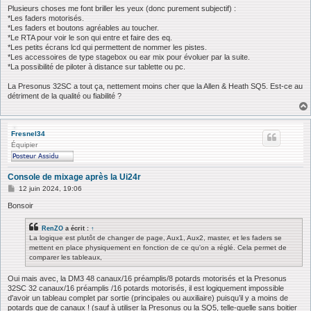
Plusieurs choses me font briller les yeux (donc purement subjectif) :
*Les faders motorisés.
*Les faders et boutons agréables au toucher.
*Le RTA pour voir le son qui entre et faire des eq.
*Les petits écrans lcd qui permettent de nommer les pistes.
*Les accessoires de type stagebox ou ear mix pour évoluer par la suite.
*La possibilité de piloter à distance sur tablette ou pc.
La Presonus 32SC a tout ça, nettement moins cher que la Allen & Heath SQ5. Est-ce au
détriment de la qualité ou fiabilité ?
Fresnel34
Équipier
Console de mixage après la Ui24r
M
12 juin 2024, 19:06
e
s
Bonsoir
s
a
RenZO
a écrit :
↑
g
La logique est plutôt de changer de page, Aux1, Aux2, master, et les faders se
e
mettent en place physiquement en fonction de ce qu'on a réglé. Cela permet de
comparer les tableaux,
Oui mais avec, la DM3 48 canaux/16 préamplis/8 potards motorisés et la Presonus
32SC 32 canaux/16 préamplis /16 potards motorisés, il est logiquement impossible
d'avoir un tableau complet par sortie (principales ou auxiliaire) puisqu’il y a moins de
potards que de canaux ! (sauf à utiliser la Presonus ou la SQ5, telle-quelle sans boitier