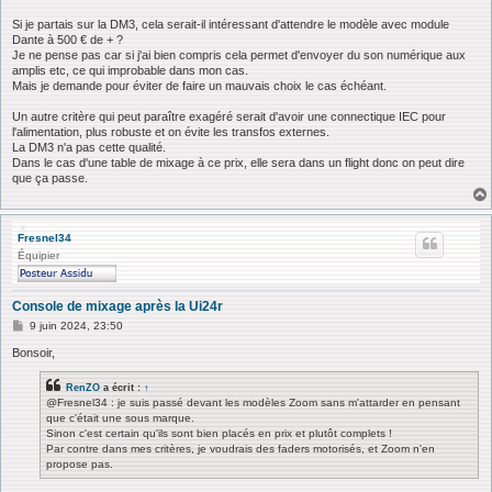
Si je partais sur la DM3, cela serait-il intéressant d'attendre le modèle avec module
Dante à 500 € de + ?
Je ne pense pas car si j'ai bien compris cela permet d'envoyer du son numérique aux
amplis etc, ce qui improbable dans mon cas.
Mais je demande pour éviter de faire un mauvais choix le cas échéant.
Un autre critère qui peut paraître exagéré serait d'avoir une connectique IEC pour
l'alimentation, plus robuste et on évite les transfos externes.
La DM3 n'a pas cette qualité.
Dans le cas d'une table de mixage à ce prix, elle sera dans un flight donc on peut dire
que ça passe.
Fresnel34
Équipier
Console de mixage après la Ui24r
M
9 juin 2024, 23:50
e
s
Bonsoir,
s
a
RenZO
a écrit :
↑
g
@Fresnel34 : je suis passé devant les modèles Zoom sans m'attarder en pensant
e
que c'était une sous marque.
Sinon c'est certain qu'ils sont bien placés en prix et plutôt complets !
Par contre dans mes critères, je voudrais des faders motorisés, et Zoom n'en
propose pas.