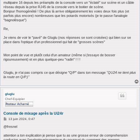
multipaire 16 depuis les préamplis de la console vers un "éclaté" sur scène et un câble
réseau depuis la prise RJ45 de la console vers le boitier de scène.
Bonjour l’homogénéité ! De plus là arrive obligatoirement les voies deux fois plus (et
parfois plus encore) nombreuses que les potards motorisés (je te passe l'analogie
"bagnolèsque")
Re,
Je viens de voir le "pavé" de Gluglu (nos réponses se sont croisées) qui bien sur se
place dans l'optique d'un professionnel qui fait de "grosses scènes"
Mon point de vue et plutôt celui d'un amateur (même si j'essaye de bosser
rigoureusement) et en plus quelque-peu "radin" ! ! !
Gluglu, je n'ai pas compris ce que désigne "Q/P" dans ton message
"QU24 ne tient plus
la route en Q/P.)"
gluglu
Chef-Equipier
Console de mixage après la Ui24r
M
13 juin 2024, 0:47
e
s
@fresnel
s
a
attention a ton explication je pense que tu as une grosse erreur de comprehension
g
confusion avec l'analogique/numerique du pourquoi du comment des preamp.