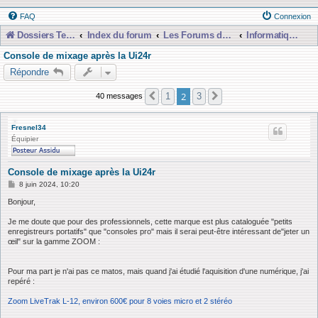
FAQ
Connexion
Dossiers Techniques
Index du forum
Les Forums de Discussions
Informatique, Consoles Numériques et MAO
Console de mixage après la Ui24r
Répondre
2
1
3
40 messages
Précédente
Suivante
Fresnel34
Équipier
Console de mixage après la Ui24r
M
8 juin 2024, 10:20
e
s
Bonjour,
s
a
Je me doute que pour des professionnels, cette marque est plus cataloguée "petits
g
enregistreurs portatifs" que "consoles pro" mais il serai peut-être intéressant de"jeter un
e
œil" sur la gamme ZOOM :
Pour ma part je n'ai pas ce matos, mais quand j'ai étudié l'aquisition d'une numérique, j'ai
repéré :
Zoom LiveTrak L-12, environ 600€ pour 8 voies micro et 2 stéréo