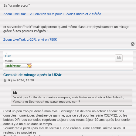
Sa "grande sœur"
Zoom LiveTrak L-20, environ 900€ pour 16 voies micro et 2 stéréo
et sa version "rack" mais qui permet quand même d'assurer physiquement un mixage
grâce à ses potards intégrés :
Zoom LiveTrak L-20R, environ 750€
Fish
Modo
Console de mixage après la Ui24r
M
9 juin 2024, 13:58
e
s
s
a
Je n'ai pas fouillé dans d'autres marques, mais limiter mon choix à Allen&Heath,
g
Yamaha et Soundcraft me parait prudent, non ?
e
C'est un peu trop prudent à mon avis. Behringer est devenu un acteur sérieux des
consoles numériques d'entrée de gamme, que ce soit pour les série X32/M32, ou les
boîtiers XR. Les consoles reçoivent toujours des mises à jour 10 ans après leur sortie,
donc il y a un suivi dans le temps.
Soundcraft a perdu pas mal de terrain sur ce créneau il me semble, même si les UI
restent très populaires.