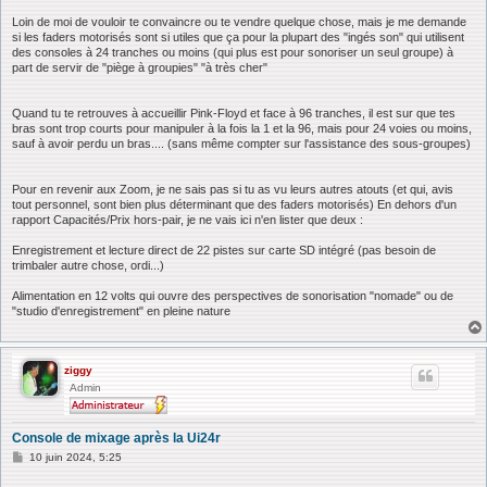
Loin de moi de vouloir te convaincre ou te vendre quelque chose, mais je me demande
si les faders motorisés sont si utiles que ça pour la plupart des "ingés son" qui utilisent
des consoles à 24 tranches ou moins (qui plus est pour sonoriser un seul groupe) à
part de servir de "piège à groupies" "à très cher"
Quand tu te retrouves à accueillir Pink-Floyd et face à 96 tranches, il est sur que tes
bras sont trop courts pour manipuler à la fois la 1 et la 96, mais pour 24 voies ou moins,
sauf à avoir perdu un bras.... (sans même compter sur l'assistance des sous-groupes)
Pour en revenir aux Zoom, je ne sais pas si tu as vu leurs autres atouts (et qui, avis
tout personnel, sont bien plus déterminant que des faders motorisés) En dehors d'un
rapport Capacités/Prix hors-pair, je ne vais ici n'en lister que deux :
Enregistrement et lecture direct de 22 pistes sur carte SD intégré (pas besoin de
trimbaler autre chose, ordi...)
Alimentation en 12 volts qui ouvre des perspectives de sonorisation "nomade" ou de
"studio d'enregistrement" en pleine nature
ziggy
Admin
Console de mixage après la Ui24r
M
10 juin 2024, 5:25
e
s