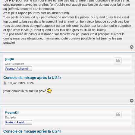
*Le RTA pour voir le son qui entre et faire des eq. vraiment pas obligatoire le son se fait
principalement avec les oreilles (on l'oublie moi aussi) pas besoin du tout pour faire une
eq (effectivement si tu a la fonction
c'est plus rapide pour trouver un larsen furtif)
*Les petits écrans lcd qui permettent de nommer les pistes. oui quand tu as testé c'est
top quand tu bosses dans le speed il faut tjr avoir un bon vieux bout de scotch pas loin
*Les accessoires de type stagebox ou ear mix pour évoluer par la suite. oui le stagebox
et rj45 c'est la vie (surtout quand tu as fais des gros multi 48 de 100m)
*La possibilité de piloter à distance sur tablette ou pc. pareil c'est pratique suivant la
config mais pas obligatoire, maintenant toute console potable le fait (même les pas
potable)
gluglu
Chef-Equipier
Console de mixage après la Ui24r
M
13 juin 2024, 0:26
e
s
j'etait chaud là j'ai fait un pavé
s
a
g
e
Fresnel34
Équipier
Console de mixage après la Ui24r