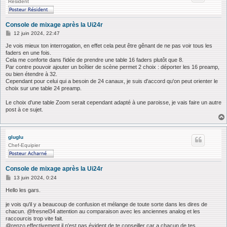
Résident
Console de mixage après la Ui24r
M
12 juin 2024, 22:47
e
s
Je vois mieux ton interrogation, en effet cela peut être gênant de ne pas voir tous les
s
faders en une fois.
a
Cela me conforte dans l'idée de prendre une table 16 faders plutôt que 8.
g
Par contre pouvoir ajouter un boîtier de scène permet 2 choix : déporter les 16 preamp,
e
ou bien étendre à 32.
Cependant pour celui qui a besoin de 24 canaux, je suis d'accord qu'on peut orienter le
choix sur une table 24 preamp.
Le choix d'une table Zoom serait cependant adapté à une paroisse, je vais faire un autre
post à ce sujet.
gluglu
Chef-Equipier
Console de mixage après la Ui24r
M
13 juin 2024, 0:24
e
s
Hello les gars.
s
a
je vois qu'il y a beaucoup de confusion et mélange de toute sorte dans les dires de
g
chacun. @fresnel34 attention au comparaison avec les anciennes analog et les
e
raccourcis trop vite fait.
@renzo effectivement il n'est pas évident de te conseiller car a chacun de tes