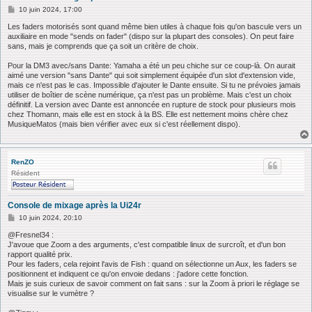
M
10 juin 2024, 17:00
e
s
Les faders motorisés sont quand même bien utiles à chaque fois qu'on bascule vers un
s
auxiliaire en mode "sends on fader" (dispo sur la plupart des consoles). On peut faire
a
sans, mais je comprends que ça soit un critère de choix.
g
e
Pour la DM3 avec/sans Dante: Yamaha a été un peu chiche sur ce coup-là. On aurait
aimé une version "sans Dante" qui soit simplement équipée d'un slot d'extension vide,
mais ce n'est pas le cas. Impossible d'ajouter le Dante ensuite. Si tu ne prévoies jamais
utiliser de boîtier de scène numérique, ça n'est pas un problème. Mais c'est un choix
définitif. La version avec Dante est annoncée en rupture de stock pour plusieurs mois
chez Thomann, mais elle est en stock à la BS. Elle est nettement moins chère chez
MusiqueMatos (mais bien vérifier avec eux si c'est réellement dispo).
RenZO
Résident
Console de mixage après la Ui24r
M
10 juin 2024, 20:10
e
s
@Fresnel34 :
s
J'avoue que Zoom a des arguments, c'est compatible linux de surcroît, et d'un bon
a
rapport qualité prix.
g
Pour les faders, cela rejoint l'avis de Fish : quand on sélectionne un Aux, les faders se
e
positionnent et indiquent ce qu'on envoie dedans : j'adore cette fonction.
Mais je suis curieux de savoir comment on fait sans : sur la Zoom à priori le réglage se
visualise sur le vumètre ?