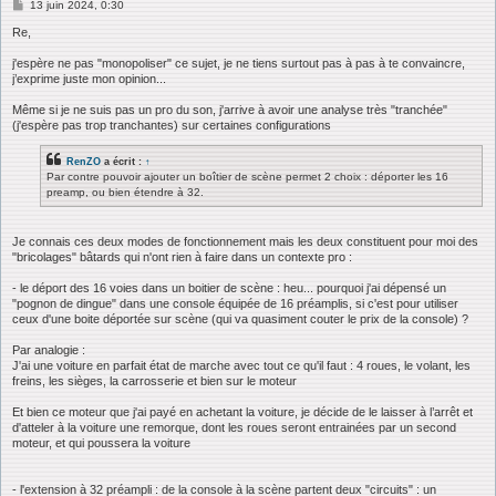
M
13 juin 2024, 0:30
e
s
Re,
s
a
j'espère ne pas "monopoliser" ce sujet, je ne tiens surtout pas à pas à te convaincre,
g
j’exprime juste mon opinion...
e
Même si je ne suis pas un pro du son, j'arrive à avoir une analyse très "tranchée"
(j'espère pas trop tranchantes) sur certaines configurations
RenZO
a écrit :
↑
Par contre pouvoir ajouter un boîtier de scène permet 2 choix : déporter les 16
preamp, ou bien étendre à 32.
Je connais ces deux modes de fonctionnement mais les deux constituent pour moi des
"bricolages" bâtards qui n'ont rien à faire dans un contexte pro :
- le déport des 16 voies dans un boitier de scène : heu... pourquoi j'ai dépensé un
"pognon de dingue" dans une console équipée de 16 préamplis, si c'est pour utiliser
ceux d'une boite déportée sur scène (qui va quasiment couter le prix de la console) ?
Par analogie :
J'ai une voiture en parfait état de marche avec tout ce qu'il faut : 4 roues, le volant, les
freins, les sièges, la carrosserie et bien sur le moteur
Et bien ce moteur que j'ai payé en achetant la voiture, je décide de le laisser à l’arrêt et
d'atteler à la voiture une remorque, dont les roues seront entrainées par un second
moteur, et qui poussera la voiture
- l'extension à 32 préampli : de la console à la scène partent deux "circuits" : un