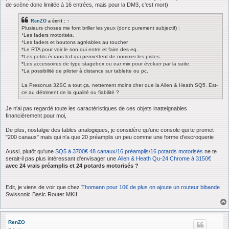
de scène donc limitée à 16 entrées, mais pour la DM3, c'est mort)
RenZO
a écrit :
↑
Plusieurs choses me font briller les yeux (donc purement subjectif) :
*Les faders motorisés.
*Les faders et boutons agréables au toucher.
*Le RTA pour voir le son qui entre et faire des eq.
*Les petits écrans lcd qui permettent de nommer les pistes.
*Les accessoires de type stagebox ou ear mix pour évoluer par la suite.
*La possibilité de piloter à distance sur tablette ou pc.
La Presonus 32SC a tout ça, nettement moins cher que la Allen & Heath SQ5. Est-
ce au détriment de la qualité ou fiabilité ?
Je n'ai pas regardé toute les caractéristiques de ces objets inatteignables
financièrement pour moi,
De plus, nostalgie des tables analogiques, je considère qu'une console qui te promet
"200 canaux" mais qui n'a que 20 préamplis un peu comme une forme d’escroquerie
Aussi, plutôt qu'une
SQ5 à 3700€ 48 canaux/16 préamplis/16 potards motorisés
ne te
serait-il pas plus intéressant d'envisager une
Allen & Heath Qu-24 Chrome à 3150€
avec 24 vrais préamplis et 24 potards motorisés ?
Edit, je viens de voir que chez
Thomann pour 10€ de plus on ajoute un routeur bibande
Swissonic Basic Router MKII
RenZO