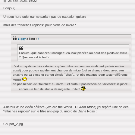
M
24 déc. 2024, 15:22
e
s
Bonjour,
s
a
Un peu hors sujet car ne parlant pas de captation guitare
g
e
mais des "attaches rapides" pour pieds de micro :
ziggy
a écrit :
↑
Ensuite, que sont ces "rallonges" en inox placées au bout des pieds de micro
? Quel en est le but ?
c'est un système très astucieux qu'on utilise souvent en studio (et parfois en live
aussi) pour pouvoir rapidement changer de micro (qui se change donc avec son
attache ou sa pince et par un simple "clips"... et très pratique pour tester différents
micros
=> pas besoin de "toucher" au micro !! et surtout pas besoin de "devisser" la pince
!! ... encore un truc de studio désargenté...hihi !!
A détour d'une vidéo célèbre (We are the World - USA for Africa) j'ai repéré une de ces
"attaches rapides" sur le filtre anti-pop du micro de Diana Ross :
Couper_2.jpg