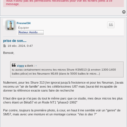
Vous n’avez pas les permissions nécessaires pour voir les fichiers joints à ce
message.
Fresnel34
Équipier
prise de son....
M
19 déc. 2024, 0:47
e
s
Bonsoir,
s
a
g
ziggy
a écrit :
↑
e
tu auras certainement reconnu les micros Shure KSM313 (à environ 1300-1400
balles pièce) et les Neumann M149 (dans le 5000 balles le micro...)
Nullement, pour les Shure 313 j'en ignorai jusqu'à l'existence et pour les Neuman, j'avais
reconnu un "air de famille" avec les célébrissimes U87 mais j'aurai été incapable de
donner la référence exacte sans faire de recherche
Il faut dire que je n'ai pas du tout le même parc que ce studio, mes deux micros les plus
chers étant un Béta57 et un Rode NT1 "phase2-1992"
Par contre, toujours la première photo, à cour, en haut il me semble voir un "genre" de
SM57, mais avec une monture et un montage curieux
"Vas is das ?"