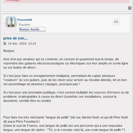
Fresnel34
Équipier
prise de son....
M
18 déc. 2024, 13:24
e
s
Bonjour,
s
a
Avis d'un pur amateur qui se contente, en concert et quasiment tout le temps, de
g
reprendre des guitares electroacoustiques ou électriques sur leur amplis en sortie ligne
e
ou sur boites de direct :
Si c'est pour faire un enregistrement multipiste, permettant de capter plusieurs
"couleurs" du son guitare, puis de les mixer pour arriver au résultat attendu, tel un bon
vin assemblage de plusieurs cépages, pourquoi pas !
Si c'est pour une prestation publique, c'est surtout multiplier les sources d'erreurs ou de
problème, irrattrapables à cause du direct (toutefois ces installations, surtout la
deuxième, semble être en studio)
Pour faire ma très méchante "langue de peille" (bé oui, bientot Noël, et qui dit Père Noël
dit aussi Père Fouettard )
(Dans le sud de France, une langue de peille est une personne qui a une mauvaise
langue, une langue de vipère : "Té, tu le connais celui-là, une vraie langue de peille !")