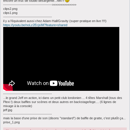
encore un truc de studio désargenté...hihi !!
------------------------------------------>>>>>>>>>>>>>>
clips2.png
clips1.png
------------------------------------------
il y a l'équivalent aussi chez Adam-Hall/Gravity (super-pratique en live !!!!)
https://youtu.be/noLz2EcjsIM?feature=shared
------------------------------------------
...le grand Jeff en action, ici dans un petit club londonien ... 4 têtes Marshall (tous des
Plexi !) deux baffles sur scènes et deux autres en backstage/loge.... (6 lignes de
mixage à la console)
jeff.jpg
------------------------------------------
mais la base d'une prise de son (disons "standard") de baffle de gratte, c'est plutôt ça...
prise_1.png