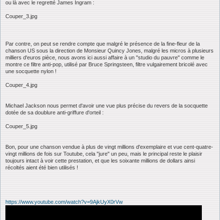
ou là avec le regretté James Ingram :
Couper_3.jpg
Par contre, on peut se rendre compte que malgré le présence de la fine-fleur de la
chanson US sous la direction de Monsieur Quincy Jones, malgré les micros à plusieurs
milliers d'euros pièce, nous avons ici aussi affaire à un "studio du pauvre" comme le
montre ce filtre anti-pop, utilisé par Bruce Springsteen, filtre vulgairement bricolé avec
une socquette nylon !
Couper_4.jpg
Michael Jackson nous permet d'avoir une vue plus précise du revers de la socquette
dotée de sa doublure anti-griffure d'orteil :
Couper_5.jpg
Bon, pour une chanson vendue à plus de vingt millions d'exemplaire et vue cent-quatre-
vingt millions de fois sur Toutube, cela "jure" un peu, mais le principal reste le plaisir
toujours intact à voir cette prestation, et que les soixante millions de dollars ainsi
récoltés aient été bien utilisés !
https://www.youtube.com/watch?v=9AjkUyX0rVw