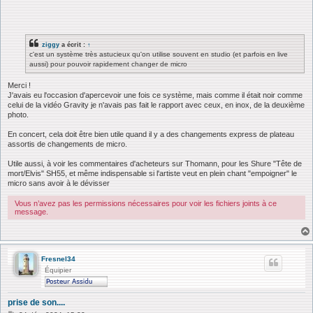
ziggy
a écrit :
↑
c'est un système très astucieux qu'on utilise souvent en studio (et parfois en live
aussi) pour pouvoir rapidement changer de micro
Merci !
J'avais eu l'occasion d'apercevoir une fois ce système, mais comme il était noir comme
celui de la vidéo Gravity je n'avais pas fait le rapport avec ceux, en inox, de la deuxième
photo.
En concert, cela doit être bien utile quand il y a des changements express de plateau
assortis de changements de micro.
Utile aussi, à voir les commentaires d'acheteurs sur Thomann, pour les Shure "Tête de
mort/Elvis" SH55, et même indispensable si l'artiste veut en plein chant "empoigner" le
micro sans avoir à le dévisser
Vous n’avez pas les permissions nécessaires pour voir les fichiers joints à ce
message.
Fresnel34
Équipier
prise de son....