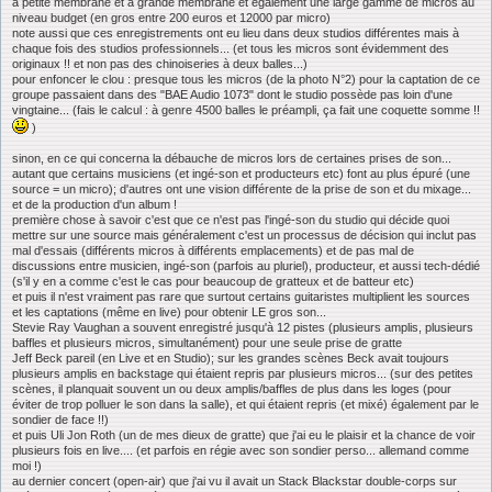
à petite membrane et à grande membrane et également une large gamme de micros au
niveau budget (en gros entre 200 euros et 12000 par micro)
note aussi que ces enregistrements ont eu lieu dans deux studios différentes mais à
chaque fois des studios professionnels... (et tous les micros sont évidemment des
originaux !! et non pas des chinoiseries à deux balles...)
pour enfoncer le clou : presque tous les micros (de la photo N°2) pour la captation de ce
groupe passaient dans des "BAE Audio 1073" dont le studio possède pas loin d'une
vingtaine... (fais le calcul : à genre 4500 balles le préampli, ça fait une coquette somme !!
)
sinon, en ce qui concerna la débauche de micros lors de certaines prises de son...
autant que certains musiciens (et ingé-son et producteurs etc) font au plus épuré (une
source = un micro); d'autres ont une vision différente de la prise de son et du mixage...
et de la production d'un album !
première chose à savoir c'est que ce n'est pas l'ingé-son du studio qui décide quoi
mettre sur une source mais généralement c'est un processus de décision qui inclut pas
mal d'essais (différents micros à différents emplacements) et de pas mal de
discussions entre musicien, ingé-son (parfois au pluriel), producteur, et aussi tech-dédié
(s'il y en a comme c'est le cas pour beaucoup de gratteux et de batteur etc)
et puis il n'est vraiment pas rare que surtout certains guitaristes multiplient les sources
et les captations (même en live) pour obtenir LE gros son...
Stevie Ray Vaughan a souvent enregistré jusqu'à 12 pistes (plusieurs amplis, plusieurs
baffles et plusieurs micros, simultanément) pour une seule prise de gratte
Jeff Beck pareil (en Live et en Studio); sur les grandes scènes Beck avait toujours
plusieurs amplis en backstage qui étaient repris par plusieurs micros... (sur des petites
scènes, il planquait souvent un ou deux amplis/baffles de plus dans les loges (pour
éviter de trop polluer le son dans la salle), et qui étaient repris (et mixé) également par le
sondier de face !!)
et puis Uli Jon Roth (un de mes dieux de gratte) que j'ai eu le plaisir et la chance de voir
plusieurs fois en live.... (et parfois en régie avec son sondier perso... allemand comme
moi !)
au dernier concert (open-air) que j'ai vu il avait un Stack Blackstar double-corps sur