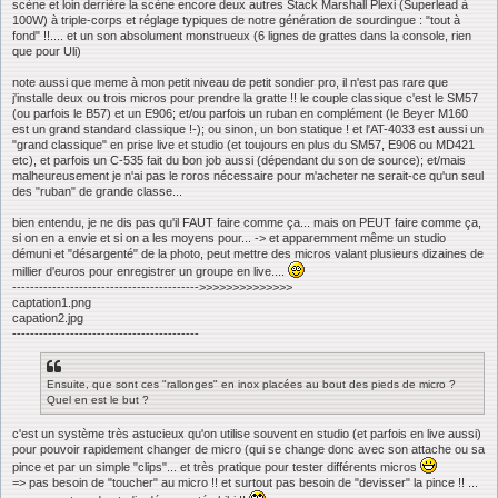
scène et loin derrière la scène encore deux autres Stack Marshall Plexi (Superlead à
100W) à triple-corps et réglage typiques de notre génération de sourdingue : "tout à
fond" !!.... et un son absolument monstrueux (6 lignes de grattes dans la console, rien
que pour Uli)
note aussi que meme à mon petit niveau de petit sondier pro, il n'est pas rare que
j'installe deux ou trois micros pour prendre la gratte !! le couple classique c'est le SM57
(ou parfois le B57) et un E906; et/ou parfois un ruban en complément (le Beyer M160
est un grand standard classique !-); ou sinon, un bon statique ! et l'AT-4033 est aussi un
"grand classique" en prise live et studio (et toujours en plus du SM57, E906 ou MD421
etc), et parfois un C-535 fait du bon job aussi (dépendant du son de source); et/mais
malheureusement je n'ai pas le roros nécessaire pour m'acheter ne serait-ce qu'un seul
des "ruban" de grande classe...
bien entendu, je ne dis pas qu'il FAUT faire comme ça... mais on PEUT faire comme ça,
si on en a envie et si on a les moyens pour... -> et apparemment même un studio
démuni et "désargenté" de la photo, peut mettre des micros valant plusieurs dizaines de
millier d'euros pour enregistrer un groupe en live....
------------------------------------------>>>>>>>>>>>>>>
captation1.png
capation2.jpg
------------------------------------------
Ensuite, que sont ces "rallonges" en inox placées au bout des pieds de micro ?
Quel en est le but ?
c'est un système très astucieux qu'on utilise souvent en studio (et parfois en live aussi)
pour pouvoir rapidement changer de micro (qui se change donc avec son attache ou sa
pince et par un simple "clips"... et très pratique pour tester différents micros
=> pas besoin de "toucher" au micro !! et surtout pas besoin de "devisser" la pince !! ...