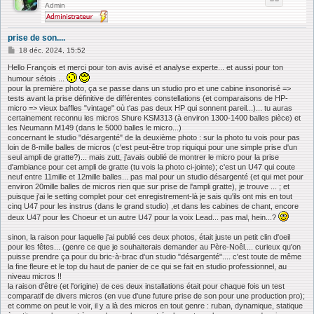
Admin
prise de son....
M
18 déc. 2024, 15:52
e
s
Hello François et merci pour ton avis avisé et analyse experte... et aussi pour ton
s
humour sétois ...
a
pour la première photo, ça se passe dans un studio pro et une cabine insonorisé =>
g
tests avant la prise définitive de différentes constellations (et comparaisons de HP-
e
micro => vieux baffles "vintage" où t'as pas deux HP qui sonnent pareil...)... tu auras
certainement reconnu les micros Shure KSM313 (à environ 1300-1400 balles pièce) et
les Neumann M149 (dans le 5000 balles le micro...)
concernant le studio "désargenté" de la deuxième photo : sur la photo tu vois pour pas
loin de 8-mille balles de micros (c'est peut-être trop riquiqui pour une simple prise d'un
seul ampli de gratte?)... mais zutt, j'avais oublié de montrer le micro pour la prise
d'ambiance pour cet ampli de gratte (tu vois la photo ci-jointe); c'est un U47 qui coute
neuf entre 11mille et 12mille balles... pas mal pour un studio désargenté (et qui met pour
environ 20mille balles de micros rien que sur prise de l'ampli gratte), je trouve ... ; et
puisque j'ai le setting complet pour cet enregistrement-là je sais qu'ils ont mis en tout
cinq U47 pour les instrus (dans le grand studio) ,et dans les cabines de chant, encore
deux U47 pour les Choeur et un autre U47 pour la voix Lead... pas mal, hein...?
sinon, la raison pour laquelle j'ai publié ces deux photos, était juste un petit clin d'oeil
pour les fêtes... (genre ce que je souhaiterais demander au Père-Noêl.... curieux qu'on
puisse prendre ça pour du bric-à-brac d'un studio "désargenté".... c'est toute de même
la fine fleure et le top du haut de panier de ce qui se fait en studio professionnel, au
niveau micros !!
la raison d'être (et l'origine) de ces deux installations était pour chaque fois un test
comparatif de divers micros (en vue d'une future prise de son pour une production pro);
et comme on peut le voir, il y a là des micros en tout genre : ruban, dynamique, statique