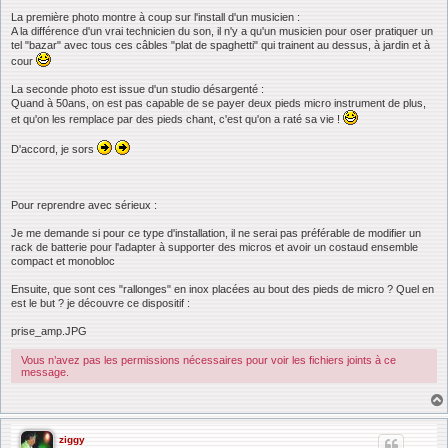
La première photo montre à coup sur l'install d'un musicien :
A la différence d'un vrai technicien du son, il n'y a qu'un musicien pour oser pratiquer un
tel "bazar" avec tous ces câbles "plat de spaghetti" qui trainent au dessus, à jardin et à
cour
La seconde photo est issue d'un studio désargenté :
Quand à 50ans, on est pas capable de se payer deux pieds micro instrument de plus,
et qu'on les remplace par des pieds chant, c'est qu'on a raté sa vie !
D'accord, je sors
Pour reprendre avec sérieux :
Je me demande si pour ce type d'installation, il ne serai pas préférable de modifier un
rack de batterie pour l'adapter à supporter des micros et avoir un costaud ensemble
compact et monobloc
Ensuite, que sont ces "rallonges" en inox placées au bout des pieds de micro ? Quel en
est le but ? je découvre ce dispositif :
prise_amp.JPG
Vous n’avez pas les permissions nécessaires pour voir les fichiers joints à ce
message.
ziggy