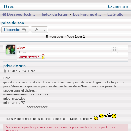
FAQ
Connexion
Dossiers Techniques
Index du forum
Les Forums de Discussions
La Gratte
prise de son....
Répondre
5 messages • Page
1
sur
1
ziggy
Admin
prise de son....
M
18 déc. 2024, 11:46
e
s
Hello
s
quand vous avez un doute de comment faire une prise de son de gratte électrique...ou
a
pas d'idée de ce que vous pourrez demander au Père-Noël.... voici une paire de
g
suggestions et d'idées....
e
-------------------->>>>>>>>>>>>
prise_gratte.jpg
prise_amp.JPG
-------------------->>>>>>>>>>>>
...passez de bonnes fêtes de fin d'années et.... faites du bruit !!!
Vous n’avez pas les permissions nécessaires pour voir les fichiers joints à ce
message.