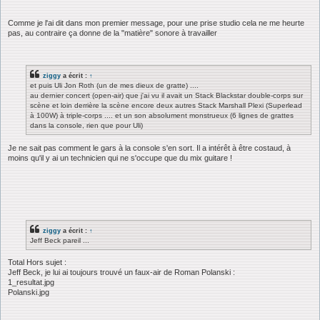
Comme je l'ai dit dans mon premier message, pour une prise studio cela ne me heurte
pas, au contraire ça donne de la "matière" sonore à travailler
ziggy
a écrit :
↑
et puis Uli Jon Roth (un de mes dieux de gratte) ....
au dernier concert (open-air) que j'ai vu il avait un Stack Blackstar double-corps sur
scène et loin derrière la scène encore deux autres Stack Marshall Plexi (Superlead
à 100W) à triple-corps .... et un son absolument monstrueux (6 lignes de grattes
dans la console, rien que pour Uli)
Je ne sait pas comment le gars à la console s'en sort. Il a intérêt à être costaud, à
moins qu'il y ai un technicien qui ne s'occupe que du mix guitare !
ziggy
a écrit :
↑
Jeff Beck pareil ...
Total Hors sujet :
Jeff Beck, je lui ai toujours trouvé un faux-air de Roman Polanski :
1_resultat.jpg
Polanski.jpg