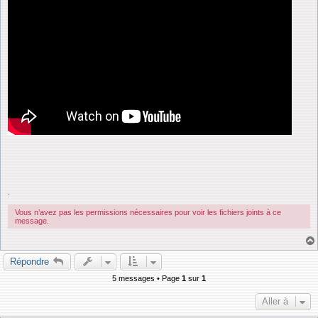
.
Vous n’avez pas les permissions nécessaires pour voir les fichiers joints à ce
message.
Répondre
5 messages • Page
1
sur
1
Aller à