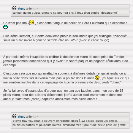
ziggy
a écrit :
↑
curieux qu'on puisse prendre ça pour du bric-à-brac d'un studio "désargenté"
Ce n'est pas moi
, c'est cette "langue de peille" de Père Fouettard qui s'exprimait !
Plus sérieusement, sur cette deuxième photo le seul micro que j'ai distingué, "planqué"
sous un autre micro à gauche semble être un SM57 (avec le câble rouge)
A part cela, même incapable de chiffrer la dotation en micro de cette prise du Fender,
j'avais pleinement conscience qu'il y avait "un sacré paquet de pognon" réuni autour de
cet ampli
C'est pour cela que moi qui m'attache souvent à d'infimes détails (et qui ai tendance à
voir la paille dans l’œil du voisin mais pas la poutre dans le mien
) j'ai tiqué sur ce qui
me semblait insolite dans cet équipage de luxe, la présence de deux pieds "chant"
Je l'ai fait avec d'autant plus d'ardeur que, en tant que fauché, dans mon parc de 15
pieds micro, pour des raisons d'économie je n'ai aucun pied instrument et donc moi
aussi je "fais" mes (rares) captures ampli avec mes pieds chant !
ziggy
a écrit :
↑
Stevie Ray Vaughan a souvent enregistré jusqu'à 12 pistes (plusieurs amplis,
plusieurs baffles et plusieurs micros, simultanément) pour une seule prise de gratte