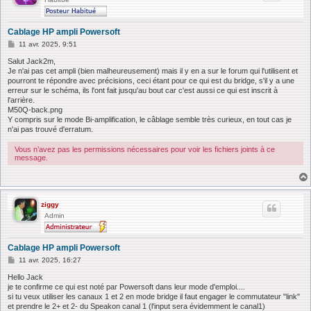
Cablage HP ampli Powersoft
M
11 avr. 2025, 9:51
e
s
Salut Jack2m,
s
Je n'ai pas cet ampli (bien malheureusement) mais il y en a sur le forum qui l'utilisent et
a
pourront te répondre avec précisions, ceci étant pour ce qui est du bridge, s'il y a une
g
erreur sur le schéma, ils l'ont fait jusqu'au bout car c'est aussi ce qui est inscrit à
e
l'arrière.
M50Q-back.png
Y compris sur le mode Bi-amplification, le câblage semble très curieux, en tout cas je
n'ai pas trouvé d'erratum.
Vous n’avez pas les permissions nécessaires pour voir les fichiers joints à ce
message.
ziggy
Admin
Cablage HP ampli Powersoft
M
11 avr. 2025, 16:27
e
s
Hello Jack
s
je te confirme ce qui est noté par Powersoft dans leur mode d'emploi....
a
si tu veux utiliser les canaux 1 et 2 en mode bridge il faut engager le commutateur "link"
g
et prendre le 2+ et 2- du Speakon canal 1 (l'input sera évidemment le canal1)
e