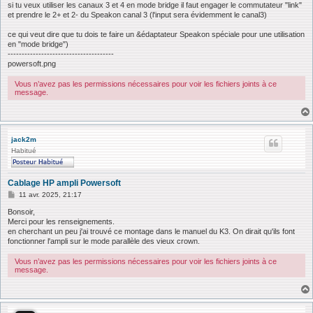
si tu veux utiliser les canaux 3 et 4 en mode bridge il faut engager le commutateur "link"
et prendre le 2+ et 2- du Speakon canal 3 (l'input sera évidemment le canal3)
ce qui veut dire que tu dois te faire un &édaptateur Speakon spéciale pour une utilisation
en "mode bridge")
--------------------------------------
powersoft.png
Vous n’avez pas les permissions nécessaires pour voir les fichiers joints à ce
message.
jack2m
Habitué
Cablage HP ampli Powersoft
M
11 avr. 2025, 21:17
e
s
Bonsoir,
s
Merci pour les renseignements.
a
en cherchant un peu j'ai trouvé ce montage dans le manuel du K3. On dirait qu'ils font
g
fonctionner l'ampli sur le mode parallèle des vieux crown.
e
Vous n’avez pas les permissions nécessaires pour voir les fichiers joints à ce
message.