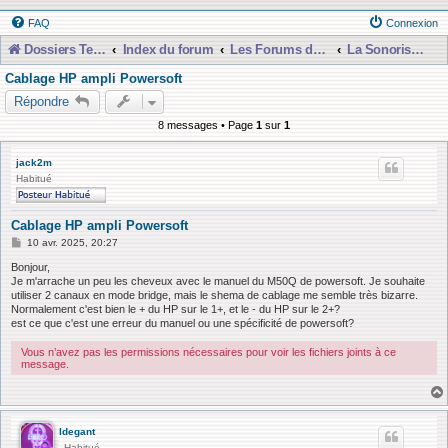
FAQ
Connexion
Dossiers Techniques
Index du forum
Les Forums de Discussions
La Sonorisation
Cablage HP ampli Powersoft
Répondre
8 messages • Page
1
sur
1
jack2m
Habitué
Cablage HP ampli Powersoft
M
10 avr. 2025, 20:27
e
s
Bonjour,
s
Je m'arrache un peu les cheveux avec le manuel du M50Q de powersoft. Je souhaite
a
utiliser 2 canaux en mode bridge, mais le shema de cablage me semble très bizarre.
g
Normalement c'est bien le + du HP sur le 1+, et le - du HP sur le 2+?
e
est ce que c'est une erreur du manuel ou une spécificité de powersoft?
Vous n’avez pas les permissions nécessaires pour voir les fichiers joints à ce
message.
ldegant
Habitué