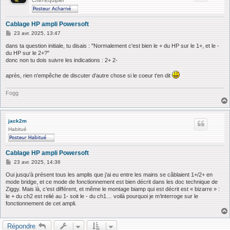
Chef-Equipier
Cablage HP ampli Powersoft
M
23 avr. 2025, 13:47
e
s
dans ta question initiale, tu disais : "Normalement c'est bien le + du HP sur le 1+, et le -
s
du HP sur le 2+?"
a
donc non tu dois suivre les indications : 2+ 2-
g
e
après, rien n'empêche de discuter d'autre chose si le coeur t'en dit
Fogg
jack2m
Habitué
Cablage HP ampli Powersoft
M
23 avr. 2025, 14:36
e
s
Oui jusqu’à présent tous les amplis que j’ai eu entre les mains se câblaient 1+/2+ en
s
mode bridge, et ce mode de fonctionnement est bien décrit dans les doc technique de
a
Ziggy. Mais là, c’est différent, et même le montage biamp qui est décrit est « bizarre » :
g
le + du ch2 est relié au 1- soit le - du ch1… voilà pourquoi je m’interroge sur le
e
fonctionnement de cet ampli.
Répondre