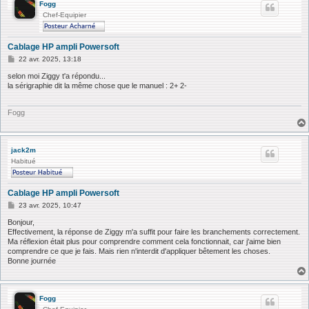
Fogg
Chef-Equipier
Cablage HP ampli Powersoft
M
22 avr. 2025, 13:18
e
s
selon moi Ziggy t'a répondu...
s
la sérigraphie dit la même chose que le manuel : 2+ 2-
a
g
e
Fogg
jack2m
Habitué
Cablage HP ampli Powersoft
M
23 avr. 2025, 10:47
e
s
Bonjour,
s
Effectivement, la réponse de Ziggy m'a suffit pour faire les branchements correctement.
a
Ma réflexion était plus pour comprendre comment cela fonctionnait, car j'aime bien
g
comprendre ce que je fais. Mais rien n'interdit d'appliquer bêtement les choses.
e
Bonne journée
Fogg