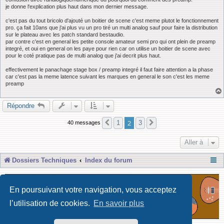
e
je donne l'explication plus haut dans mon dernier message.
c'est pas du tout bricolo d'ajouté un boitier de scene c'est meme plutot le fonctionnement
pro. ça fait 10ans que j'ai plus vu un pro tiré un multi analog sauf pour faire la distribution
sur le plateau avec les patch standard bestaudio.
par contre c'est en general les petite console amateur semi pro qui ont plein de preamp
integré, et oui en general on les paye pour rien car on utilise un boitier de scene avec
pour le coté pratique pas de multi analog que j'ai decrit plus haut.
effectivement le panachage stage box / preamp integré il faut faire attention a la phase
car c'est pas la meme latence suivant les marques en general le son c'est les meme
preamp
Répondre
2
1
3
40 messages
Précédente
Suivante
Aller à
Dossiers Techniques
Index du forum
En poursuivant votre navigation, vous acceptez
l’utilisation de cookies.
En savoir plus