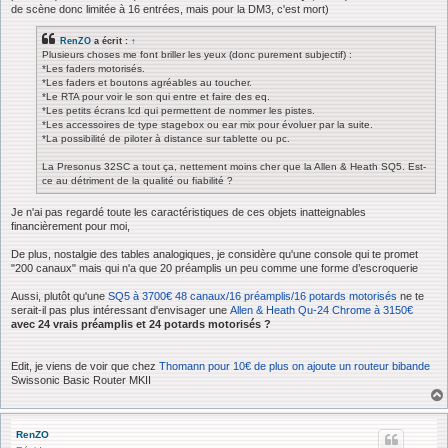
de scène donc limitée à 16 entrées, mais pour la DM3, c'est mort)
RenZO
a écrit :
↑
Plusieurs choses me font briller les yeux (donc purement subjectif) :
*Les faders motorisés.
*Les faders et boutons agréables au toucher.
*Le RTA pour voir le son qui entre et faire des eq.
*Les petits écrans lcd qui permettent de nommer les pistes.
*Les accessoires de type stagebox ou ear mix pour évoluer par la suite.
*La possibilité de piloter à distance sur tablette ou pc.
La Presonus 32SC a tout ça, nettement moins cher que la Allen & Heath SQ5. Est-
ce au détriment de la qualité ou fiabilité ?
Je n'ai pas regardé toute les caractéristiques de ces objets inatteignables
financièrement pour moi,
De plus, nostalgie des tables analogiques, je considère qu'une console qui te promet
"200 canaux" mais qui n'a que 20 préamplis un peu comme une forme d’escroquerie
Aussi, plutôt qu'une
SQ5 à 3700€ 48 canaux/16 préamplis/16 potards motorisés
ne te
serait-il pas plus intéressant d'envisager une
Allen & Heath Qu-24 Chrome à 3150€
avec 24 vrais préamplis et 24 potards motorisés ?
Edit, je viens de voir que chez
Thomann pour 10€ de plus on ajoute un routeur bibande
Swissonic Basic Router MKII
RenZO