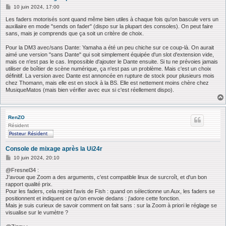
M
10 juin 2024, 17:00
e
s
Les faders motorisés sont quand même bien utiles à chaque fois qu'on bascule vers un
s
auxiliaire en mode "sends on fader" (dispo sur la plupart des consoles). On peut faire
a
sans, mais je comprends que ça soit un critère de choix.
g
e
Pour la DM3 avec/sans Dante: Yamaha a été un peu chiche sur ce coup-là. On aurait
aimé une version "sans Dante" qui soit simplement équipée d'un slot d'extension vide,
mais ce n'est pas le cas. Impossible d'ajouter le Dante ensuite. Si tu ne prévoies jamais
utiliser de boîtier de scène numérique, ça n'est pas un problème. Mais c'est un choix
définitif. La version avec Dante est annoncée en rupture de stock pour plusieurs mois
chez Thomann, mais elle est en stock à la BS. Elle est nettement moins chère chez
MusiqueMatos (mais bien vérifier avec eux si c'est réellement dispo).
RenZO
Résident
Console de mixage après la Ui24r
M
10 juin 2024, 20:10
e
s
@Fresnel34 :
s
J'avoue que Zoom a des arguments, c'est compatible linux de surcroît, et d'un bon
a
rapport qualité prix.
g
Pour les faders, cela rejoint l'avis de Fish : quand on sélectionne un Aux, les faders se
e
positionnent et indiquent ce qu'on envoie dedans : j'adore cette fonction.
Mais je suis curieux de savoir comment on fait sans : sur la Zoom à priori le réglage se
visualise sur le vumètre ?