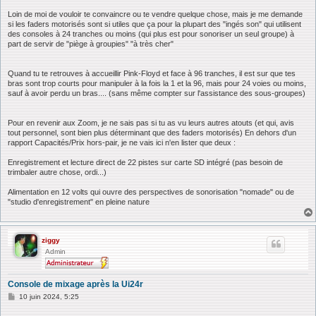
Loin de moi de vouloir te convaincre ou te vendre quelque chose, mais je me demande
si les faders motorisés sont si utiles que ça pour la plupart des "ingés son" qui utilisent
des consoles à 24 tranches ou moins (qui plus est pour sonoriser un seul groupe) à
part de servir de "piège à groupies" "à très cher"
Quand tu te retrouves à accueillir Pink-Floyd et face à 96 tranches, il est sur que tes
bras sont trop courts pour manipuler à la fois la 1 et la 96, mais pour 24 voies ou moins,
sauf à avoir perdu un bras.... (sans même compter sur l'assistance des sous-groupes)
Pour en revenir aux Zoom, je ne sais pas si tu as vu leurs autres atouts (et qui, avis
tout personnel, sont bien plus déterminant que des faders motorisés) En dehors d'un
rapport Capacités/Prix hors-pair, je ne vais ici n'en lister que deux :
Enregistrement et lecture direct de 22 pistes sur carte SD intégré (pas besoin de
trimbaler autre chose, ordi...)
Alimentation en 12 volts qui ouvre des perspectives de sonorisation "nomade" ou de
"studio d'enregistrement" en pleine nature
ziggy
Admin
Console de mixage après la Ui24r
M
10 juin 2024, 5:25
e
s