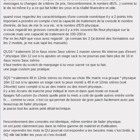
messages tu changes de critères (le prix, l'encombrement, le nombre dE/S...) comme tu
le dis toi même il y a ce qui fait briller les yeux et la réalité financière et utile.
quand vous regardez les caractéristiques d'une console numérique il y a 2 points très
important a prendre en compte c'est la capacité de traitement de la console le nombre
d'entrée, de bus de mix fx vca etc. et le nombre d'E/S physique.
si vous regardé les grosses console pro il y a très souvent 8in 8out physique sur la
console mais une capacité de traitement de 100-200 in
Par ex les A&H que vous avez regardé : (je connais les 2 j'ai donné des formations sur
les 2 models, je me suis tapé les manuels)
QU16 * traitement 16 in 4aux mono 3aux stéreo 1 master stereo 4fx interne pas d'insert
* physique 16in 12 out si tu ajoutes un stage rack tu ne pourras pas faire plus de 16 in
4aux mono 3aux stéreo
il faut mettre du scotch de marquage si tu veux savoir ce que tu fais.
une page custom pas pratique.
SQ5 * traitement 48 in 12mix stereo ou mono au choix 8fx matrix vca groupe * physique
16in 12 out si tu ajoutes un stage rack tu peux monté a 48 in et 12mix stéreo (soit
24sortie) sans compté si tu as des matrix ou des insert physique...
il y a les écrans de tranche pour indiqué le nom et dans quel mode on travail
6pages full custom (tu choisis quelle piste tu mets a coté de quelle autres entrée sortie
fx.... comme tu veux. c'est ce qui permet de bosser de gros patch facilement avec pas
beaucoup de fader physique
je passe tout les autres petit détail technique.
l'encombrement des consoles est identique, même nombre de fader physique.
on est juste clairement pas dans la même gamme de matériel et d'utilisation.
pour reprendre tes mots la QU pourrait correspondre a tes besoins mais c'est bridé, la
SQ elle fait briller les yeux et c'est évolutif.