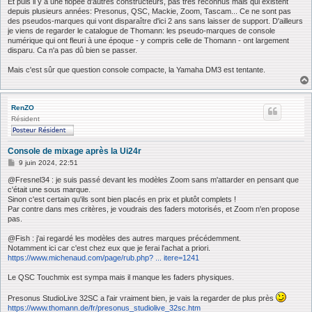
Et puis il y a une flopée d'autres constructeurs, pas très reconnus mais qui existent
depuis plusieurs années: Presonus, QSC, Mackie, Zoom, Tascam... Ce ne sont pas
des pseudos-marques qui vont disparaître d'ici 2 ans sans laisser de support. D'ailleurs
je viens de regarder le catalogue de Thomann: les pseudo-marques de console
numérique qui ont fleuri à une époque - y compris celle de Thomann - ont largement
disparu. Ca n'a pas dû bien se passer.
Mais c'est sûr que question console compacte, la Yamaha DM3 est tentante.
RenZO
Résident
Console de mixage après la Ui24r
M
9 juin 2024, 22:51
e
s
@Fresnel34 : je suis passé devant les modèles Zoom sans m'attarder en pensant que
s
c'était une sous marque.
a
Sinon c'est certain qu'ils sont bien placés en prix et plutôt complets !
g
Par contre dans mes critères, je voudrais des faders motorisés, et Zoom n'en propose
e
pas.
@Fish : j'ai regardé les modèles des autres marques précédemment.
Notamment ici car c'est chez eux que je ferai l'achat a priori.
https://www.michenaud.com/page/rub.php? ... itere=1241
Le QSC Touchmix est sympa mais il manque les faders physiques.
Presonus StudioLive 32SC a l'air vraiment bien, je vais la regarder de plus près
https://www.thomann.de/fr/presonus_studiolive_32sc.htm