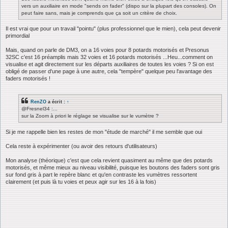
vers un auxiliaire en mode "sends on fader" (dispo sur la plupart des consoles). On
peut faire sans, mais je comprends que ça soit un critère de choix.
Il est vrai que pour un travail "pointu" (plus professionnel que le mien), cela peut devenir
primordial
Mais, quand on parle de DM3, on a 16 voies pour 8 potards motorisés et Presonus
32SC c'est 16 préamplis mais 32 voies et 16 potards motorisés ...Heu...comment on
visualise et agit directement sur les départs auxiliaires de toutes les voies ? Si on est
obligé de passer d'une page à une autre, cela "tempère" quelque peu l'avantage des
faders motorisés !
RenZO
a écrit :
↑
@Fresnel34 :...
sur la Zoom à priori le réglage se visualise sur le vumètre ?
Si je me rappelle bien les restes de mon "étude de marché" il me semble que oui
Cela reste à expérimenter (ou avoir des retours d'utilisateurs)
Mon analyse (théorique) c'est que cela revient quasiment au même que des potards
motorisés, et même mieux au niveau visibilité, puisque les boutons des faders sont gris
sur fond gris à part le repère blanc et qu'en contraste les vumètres ressortent
clairement (et puis là tu voies et peux agir sur les 16 à la fois)