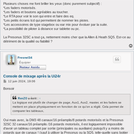
Plusieurs choses me font briller les yeux (donc purement subjectif) :
*Les faders motorisés.
*Les faders et boutons agréables au toucher.
*Le RTA pour voir le son qui entre et faire des eq.
*Les petits écrans lcd qui permettent de nommer les pistes.
*Les accessoires de type stagebox ou ear mix pour évoluer par la suite.
*La possibilité de piloter à distance sur tablette ou pc.
La Presonus 32SC a tout ça, nettement moins cher que la Allen & Heath SQ5. Est-ce au
détriment de la qualité ou fiabilité ?
Fresnel34
Équipier
Console de mixage après la Ui24r
M
12 juin 2024, 19:06
e
s
Bonsoir
s
a
RenZO
a écrit :
↑
g
La logique est plutôt de changer de page, Aux1, Aux2, master, et les faders se
e
mettent en place physiquement en fonction de ce qu'on a réglé. Cela permet de
comparer les tableaux,
Oui mais avec, la DM3 48 canaux/16 préamplis/8 potards motorisés et la Presonus
32SC 32 canaux/16 préamplis /16 potards motorisés, il est logiquement impossible
d'avoir un tableau complet par sortie (principales ou auxiliaire) puisqu’il y a moins de
potards que de canaux ! (sauf à utiliser la Presonus ou la SQ5, telle-quelle sans boitier