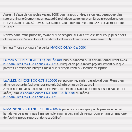
Après, il s'agit de consoles valant 900€ pour la plus chère, ce qui est beaucoup plus
raccord financièrement et en capacité technique avec les premières propositions de
Renzo allant de 360 à 1050€, par rapport aux DM3 ou Presonus 32 aux alentours de
2400€ !
Renzo nous avait proposé, avant qu'il ne s'égare sur des "trucs" beaucoup plus chers
et éloignés de l'objectif initial (un défaut inflationnel que nous avons tous ! ! !) :
je mets "hors concours" la petite
MACKIE ONYX 8 à 360€
Le rack ALLEN & HEATH CQ-20T à 900€
non-autonome a un sérieux concurrent avec
le Zoom LiveTrak L-20R rack à 750€
sur lequel on peut mixer physiquement puisque
potards et afficheur intégrés ainsi que l'enregistrement / lecture multipiste
La ALLEN & HEATH CQ-18T à 1050€
est autonome, mais, paradoxal pour Renzo qui
aime les potards (qui plus est motorisés) elle en est très avare !
A mon humble avis, elle est moins versatile, moins pratique et moins instinctive (et plus
chère) que
la console Zoom LiveTrak L-20 à 900€
ou même
le Zoom LiveTrak L-20R rack à 750€
la PRESONUS STUDIOLIVE 16 à 1050€
je ne la connais que par la presse et le net,
jamais vu de près, mais il me semble avoir lu pas mal de retour concernant un manque
de fiabilité (sous réserve, donc à vérifier)