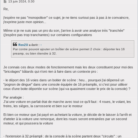
M
13 juin 2024, 0:30
e
s
Re,
s
a
j'espère ne pas "monopoliser" ce sujet, je ne tiens surtout pas à pas à te convaincre,
g
j’exprime juste mon opinion...
e
Même si je ne suis pas un pro du son, j'arrive à avoir une analyse très "tranchée"
(j'espère pas trop tranchantes) sur certaines configurations
RenZO
a écrit :
↑
Par contre pouvoir ajouter un boîtier de scène permet 2 choix : déporter les 16
preamp, ou bien étendre à 32.
Je connais ces deux modes de fonctionnement mais les deux constituent pour moi des
"bricolages" bâtards qui n'ont rien à faire dans un contexte pro :
- le déport des 16 voies dans un boitier de scène : heu... pourquoi j'ai dépensé un
"pognon de dingue" dans une console équipée de 16 préamplis, si c'est pour utiliser
ceux d'une boite déportée sur scène (qui va quasiment couter le prix de la console) ?
Par analogie :
J'ai une voiture en parfait état de marche avec tout ce qu'il faut : 4 roues, le volant, les
freins, les sièges, la carrosserie et bien sur le moteur
Et bien ce moteur que j'ai payé en achetant la voiture, je décide de le laisser à l’arrêt et
d'atteler à la voiture une remorque, dont les roues seront entrainées par un second
moteur, et qui poussera la voiture
- l'extension à 32 préampli : de la console à la scène partent deux "circuits" : un