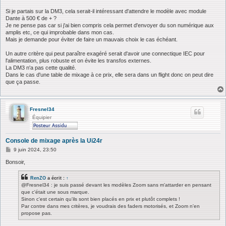
Si je partais sur la DM3, cela serait-il intéressant d'attendre le modèle avec module
Dante à 500 € de + ?
Je ne pense pas car si j'ai bien compris cela permet d'envoyer du son numérique aux
amplis etc, ce qui improbable dans mon cas.
Mais je demande pour éviter de faire un mauvais choix le cas échéant.
Un autre critère qui peut paraître exagéré serait d'avoir une connectique IEC pour
l'alimentation, plus robuste et on évite les transfos externes.
La DM3 n'a pas cette qualité.
Dans le cas d'une table de mixage à ce prix, elle sera dans un flight donc on peut dire
que ça passe.
Fresnel34
Équipier
Console de mixage après la Ui24r
M
9 juin 2024, 23:50
e
s
Bonsoir,
s
a
RenZO
a écrit :
↑
g
@Fresnel34 : je suis passé devant les modèles Zoom sans m'attarder en pensant
e
que c'était une sous marque.
Sinon c'est certain qu'ils sont bien placés en prix et plutôt complets !
Par contre dans mes critères, je voudrais des faders motorisés, et Zoom n'en
propose pas.