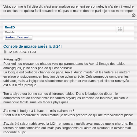
Voila, comme je l'ai déjà dit, c'est une analyse purement personnelle, je n'ai rien à vendre
et en plus, ce qui est facile quand on n'a pas le matos dont on parle, je peux me tromper
RenZO
Résident
Console de mixage après la Ui24r
M
12 juin 2024, 14:33
e
s
@Fresnel34
s
Pour voir les niveaux de chaque voie qui partent dans les Aux, à l'image des tables
a
analogiques, je ne sais pas ce qui est possible.
g
La logique est plutôt de changer de page, Aux1, Aux2, master, et les faders se mettent
e
en place physiquement en fonction de ce qu'on a réglé. Cela permet de comparer les
tableaux, mais la logique de sélectionner une piste et voir dans quoi elle est renvoyée
est aussi très pratique.
Ton analyse est bonne sur les différentes tables. Dans le budget de départ, le
compromis est de choisir entre les faders physiques et moins de fantaisie, ou bien le
numérique tactile sans les faders physiques.
J'ai revu le budget à la hausse, très clairement !
Étant aussi amoureux du beau matos, je devrais prendre ce qui me fera vraiment plaisir.
J'avais été raisonnable avec la Ui24r en pensant qu'elle avait tout ce que je cherche. En
termes de fonctionnalités oui, mais pas l'ergonomie ou alors en ajoutant un clavier midi
raccordé au pc.