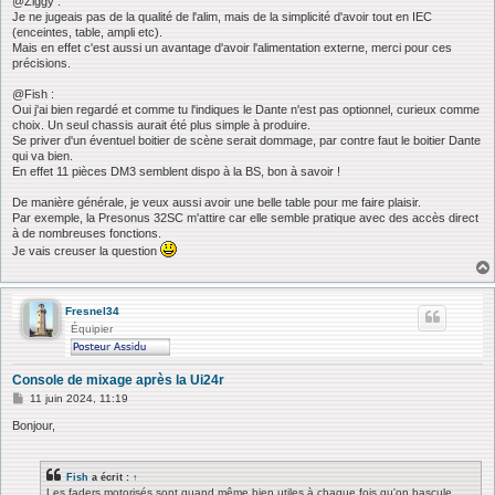
@Ziggy :
Je ne jugeais pas de la qualité de l'alim, mais de la simplicité d'avoir tout en IEC
(enceintes, table, ampli etc).
Mais en effet c'est aussi un avantage d'avoir l'alimentation externe, merci pour ces
précisions.
@Fish :
Oui j'ai bien regardé et comme tu l'indiques le Dante n'est pas optionnel, curieux comme
choix. Un seul chassis aurait été plus simple à produire.
Se priver d'un éventuel boitier de scène serait dommage, par contre faut le boitier Dante
qui va bien.
En effet 11 pièces DM3 semblent dispo à la BS, bon à savoir !
De manière générale, je veux aussi avoir une belle table pour me faire plaisir.
Par exemple, la Presonus 32SC m'attire car elle semble pratique avec des accès direct
à de nombreuses fonctions.
Je vais creuser la question
Fresnel34
Équipier
Console de mixage après la Ui24r
M
11 juin 2024, 11:19
e
s
Bonjour,
s
a
g
Fish
a écrit :
↑
e
Les faders motorisés sont quand même bien utiles à chaque fois qu'on bascule