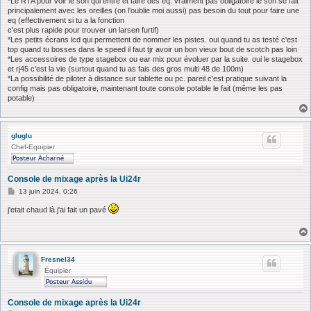
*Le RTA pour voir le son qui entre et faire des eq. vraiment pas obligatoire le son se fait
principalement avec les oreilles (on l'oublie moi aussi) pas besoin du tout pour faire une
eq (effectivement si tu a la fonction
c'est plus rapide pour trouver un larsen furtif)
*Les petits écrans lcd qui permettent de nommer les pistes. oui quand tu as testé c'est
top quand tu bosses dans le speed il faut tjr avoir un bon vieux bout de scotch pas loin
*Les accessoires de type stagebox ou ear mix pour évoluer par la suite. oui le stagebox
et rj45 c'est la vie (surtout quand tu as fais des gros multi 48 de 100m)
*La possibilité de piloter à distance sur tablette ou pc. pareil c'est pratique suivant la
config mais pas obligatoire, maintenant toute console potable le fait (même les pas
potable)
gluglu
Chef-Equipier
Console de mixage après la Ui24r
M
13 juin 2024, 0:26
e
s
j'etait chaud là j'ai fait un pavé
s
a
g
e
Fresnel34
Équipier
Console de mixage après la Ui24r