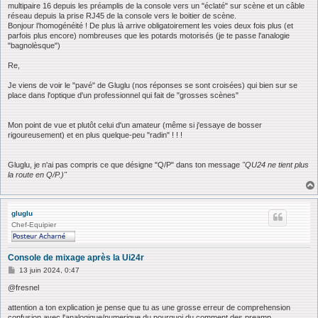
multipaire 16 depuis les préamplis de la console vers un "éclaté" sur scène et un câble
réseau depuis la prise RJ45 de la console vers le boitier de scène.
Bonjour l’homogénéité ! De plus là arrive obligatoirement les voies deux fois plus (et
parfois plus encore) nombreuses que les potards motorisés (je te passe l'analogie
"bagnolèsque")
Re,
Je viens de voir le "pavé" de Gluglu (nos réponses se sont croisées) qui bien sur se
place dans l'optique d'un professionnel qui fait de "grosses scènes"
Mon point de vue et plutôt celui d'un amateur (même si j'essaye de bosser
rigoureusement) et en plus quelque-peu "radin" ! ! !
Gluglu, je n'ai pas compris ce que désigne "Q/P" dans ton message
"QU24 ne tient plus
la route en Q/P.)"
gluglu
Chef-Equipier
Console de mixage après la Ui24r
M
13 juin 2024, 0:47
e
s
@fresnel
s
a
attention a ton explication je pense que tu as une grosse erreur de comprehension
g
confusion avec l'analogique/numerique du pourquoi du comment des preamp.