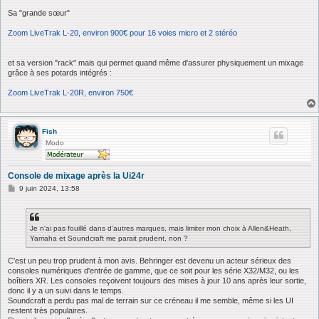
Sa "grande sœur"
Zoom LiveTrak L-20, environ 900€ pour 16 voies micro et 2 stéréo
et sa version "rack" mais qui permet quand même d'assurer physiquement un mixage
grâce à ses potards intégrés :
Zoom LiveTrak L-20R, environ 750€
Fish
Modo
Console de mixage après la Ui24r
M
9 juin 2024, 13:58
e
s
s
a
Je n'ai pas fouillé dans d'autres marques, mais limiter mon choix à Allen&Heath,
g
Yamaha et Soundcraft me parait prudent, non ?
e
C'est un peu trop prudent à mon avis. Behringer est devenu un acteur sérieux des
consoles numériques d'entrée de gamme, que ce soit pour les série X32/M32, ou les
boîtiers XR. Les consoles reçoivent toujours des mises à jour 10 ans après leur sortie,
donc il y a un suivi dans le temps.
Soundcraft a perdu pas mal de terrain sur ce créneau il me semble, même si les UI
restent très populaires.