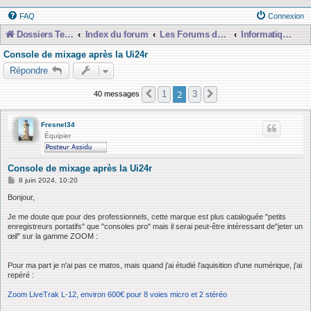
FAQ
Connexion
Dossiers Techniques
Index du forum
Les Forums de Discussions
Informatique, Consoles Numériques et MAO
Console de mixage après la Ui24r
Répondre
2
1
3
40 messages
Précédente
Suivante
Fresnel34
Équipier
Console de mixage après la Ui24r
M
8 juin 2024, 10:20
e
s
Bonjour,
s
a
Je me doute que pour des professionnels, cette marque est plus cataloguée "petits
g
enregistreurs portatifs" que "consoles pro" mais il serai peut-être intéressant de"jeter un
e
œil" sur la gamme ZOOM :
Pour ma part je n'ai pas ce matos, mais quand j'ai étudié l'aquisition d'une numérique, j'ai
repéré :
Zoom LiveTrak L-12, environ 600€ pour 8 voies micro et 2 stéréo