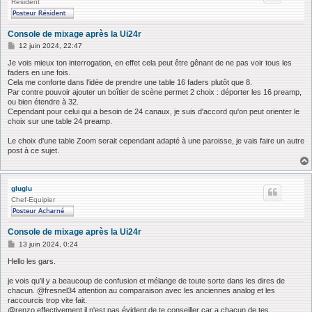
Résident
Console de mixage après la Ui24r
M
12 juin 2024, 22:47
e
s
Je vois mieux ton interrogation, en effet cela peut être gênant de ne pas voir tous les
s
faders en une fois.
a
Cela me conforte dans l'idée de prendre une table 16 faders plutôt que 8.
g
Par contre pouvoir ajouter un boîtier de scène permet 2 choix : déporter les 16 preamp,
e
ou bien étendre à 32.
Cependant pour celui qui a besoin de 24 canaux, je suis d'accord qu'on peut orienter le
choix sur une table 24 preamp.
Le choix d'une table Zoom serait cependant adapté à une paroisse, je vais faire un autre
post à ce sujet.
gluglu
Chef-Equipier
Console de mixage après la Ui24r
M
13 juin 2024, 0:24
e
s
Hello les gars.
s
a
je vois qu'il y a beaucoup de confusion et mélange de toute sorte dans les dires de
g
chacun. @fresnel34 attention au comparaison avec les anciennes analog et les
e
raccourcis trop vite fait.
@renzo effectivement il n'est pas évident de te conseiller car a chacun de tes