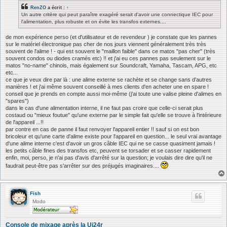
s
RenZO
a écrit :
↑
a
Un autre critère qui peut paraître exagéré serait d'avoir une connectique IEC pour
g
l'alimentation, plus robuste et on évite les transfos externes....
e
de mon expérience perso (et d'utilisateur et de revendeur ) je constate que les pannes
sur le matériel électronique pas cher de nos jours viennent généralement très très
souvent de l'alime ! - qui est souvent le "maillon faible" dans ce matos "pas cher" (très
souvent condos ou diodes cramés etc) !! et j'ai eu ces pannes pas seulement sur le
matos "no-name" chinois, mais également sur Soundcraft, Yamaha, Tascam, APG, etc
etc...
ce que je veux dire par là : une alime externe se rachète et se change sans d'autres
manières ! et j'ai même souvent conseillé à mes clients d'en acheter une en spare !
conseil que je prends en compte aussi moi-même (j'ai toute une valise pleine d'alimes en
"spares")
dans le cas d'une alimentation interne, il ne faut pas croire que celle-ci serait plus
costaud ou "mieux foutue" qu'une externe par le simple fait qu'elle se trouve à l'intérieure
de l'appareil ...!!
par contre en cas de panne il faut renvoyer l'appareil entier !! sauf si on est bon
bricoleur et qu'une carte d'alime existe pour l'appareil en question... le seul vrai avantage
d'une alime interne c'est d'avoir un gros câble IEC qui ne se casse quasiment jamais !
les petits câble fines des transfos etc, peuvent se torsader et se casser rapidement
enfin, moi, perso, je n'ai pas d'avis d'arrêté sur la question; je voulais dire dire qu'il ne
faudrait peut-être pas s'arrêter sur des préjugés imaginaires....
Fish
Modo
Console de mixage après la Ui24r