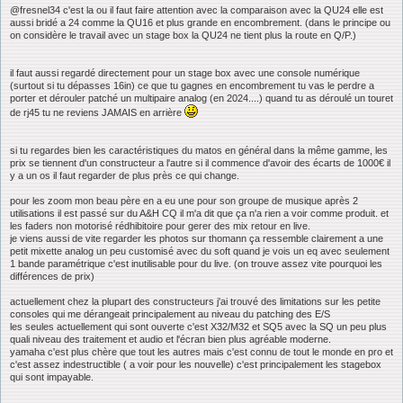
@fresnel34 c'est la ou il faut faire attention avec la comparaison avec la QU24 elle est
aussi bridé a 24 comme la QU16 et plus grande en encombrement. (dans le principe ou
on considère le travail avec un stage box la QU24 ne tient plus la route en Q/P.)
il faut aussi regardé directement pour un stage box avec une console numérique
(surtout si tu dépasses 16in) ce que tu gagnes en encombrement tu vas le perdre a
porter et dérouler patché un multipaire analog (en 2024....) quand tu as déroulé un touret
de rj45 tu ne reviens JAMAIS en arrière
si tu regardes bien les caractéristiques du matos en général dans la même gamme, les
prix se tiennent d'un constructeur a l'autre si il commence d'avoir des écarts de 1000€ il
y a un os il faut regarder de plus près ce qui change.
pour les zoom mon beau père en a eu une pour son groupe de musique après 2
utilisations il est passé sur du A&H CQ il m'a dit que ça n'a rien a voir comme produit. et
les faders non motorisé rédhibitoire pour gerer des mix retour en live.
je viens aussi de vite regarder les photos sur thomann ça ressemble clairement a une
petit mixette analog un peu customisé avec du soft quand je vois un eq avec seulement
1 bande paramétrique c'est inutilisable pour du live. (on trouve assez vite pourquoi les
différences de prix)
actuellement chez la plupart des constructeurs j'ai trouvé des limitations sur les petite
consoles qui me dérangeait principalement au niveau du patching des E/S
les seules actuellement qui sont ouverte c'est X32/M32 et SQ5 avec la SQ un peu plus
quali niveau des traitement et audio et l'écran bien plus agréable moderne.
yamaha c'est plus chère que tout les autres mais c'est connu de tout le monde en pro et
c'est assez indestructible ( a voir pour les nouvelle) c'est principalement les stagebox
qui sont impayable.