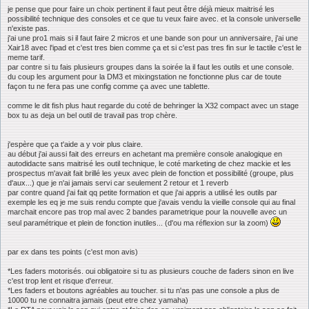
je pense que pour faire un choix pertinent il faut peut être déjà mieux maitrisé les
possibilité technique des consoles et ce que tu veux faire avec. et la console universelle
n'existe pas.
j'ai une pro1 mais si il faut faire 2 micros et une bande son pour un anniversaire, j'ai une
Xair18 avec l'ipad et c'est tres bien comme ça et si c'est pas tres fin sur le tactile c'est le
meme tarif.
par contre si tu fais plusieurs groupes dans la soirée la il faut les outils et une console.
du coup les argument pour la DM3 et mixingstation ne fonctionne plus car de toute
façon tu ne fera pas une config comme ça avec une tablette.
comme le dit fish plus haut regarde du coté de behringer la X32 compact avec un stage
box tu as deja un bel outil de travail pas trop chère.
j'espère que ça t'aide a y voir plus claire.
au début j'ai aussi fait des erreurs en achetant ma première console analogique en
autodidacte sans maitrisé les outil technique, le coté marketing de chez mackie et les
prospectus m'avait fait brillé les yeux avec plein de fonction et possibilité (groupe, plus
d'aux...) que je n'ai jamais servi car seulement 2 retour et 1 reverb
par contre quand j'ai fait qq petite formation et que j'ai appris a utilisé les outils par
exemple les eq je me suis rendu compte que j'avais vendu la vieille console qui au final
marchait encore pas trop mal avec 2 bandes parametrique pour la nouvelle avec un
seul paramétrique et plein de fonction inutiles... (d'ou ma réflexion sur la zoom)
par ex dans tes points (c'est mon avis)
*Les faders motorisés. oui obligatoire si tu as plusieurs couche de faders sinon en live
c'est trop lent et risque d'erreur.
*Les faders et boutons agréables au toucher. si tu n'as pas une console a plus de
10000 tu ne connaitra jamais (peut etre chez yamaha)