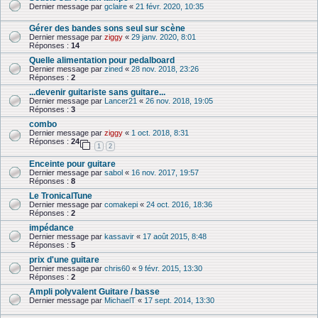
Dernier message par
gclaire
«
21 févr. 2020, 10:35
Gérer des bandes sons seul sur scène
Dernier message par
ziggy
«
29 janv. 2020, 8:01
Réponses :
14
Quelle alimentation pour pedalboard
Dernier message par
zined
«
28 nov. 2018, 23:26
Réponses :
2
...devenir guitariste sans guitare...
Dernier message par
Lancer21
«
26 nov. 2018, 19:05
Réponses :
3
combo
Dernier message par
ziggy
«
1 oct. 2018, 8:31
Réponses :
24
1
2
Enceinte pour guitare
Dernier message par
sabol
«
16 nov. 2017, 19:57
Réponses :
8
Le TronicalTune
Dernier message par
comakepi
«
24 oct. 2016, 18:36
Réponses :
2
impédance
Dernier message par
kassavir
«
17 août 2015, 8:48
Réponses :
5
prix d'une guitare
Dernier message par
chris60
«
9 févr. 2015, 13:30
Réponses :
2
Ampli polyvalent Guitare / basse
Dernier message par
MichaelT
«
17 sept. 2014, 13:30