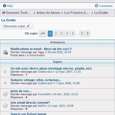
FAQ
Connexion
Dossiers Techniques
Index du forum
Les Forums de Discussions
La Gratte
La Gratte
Nouveau sujet
Page
1
sur
8
1
2
3
4
5
8
181 sujets
Suivante
…
Annonces
Notifications et email - Merci de lire ceci !!
Dernier message par
ziggy
«
26 mai 2018, 16:03
Posté dans
La Sonorisation
Sujets
Un site avec divers plans (montage micros, amplis, etc)
Dernier message par
Goldocrack
«
12 sept. 2007, 17:21
Réponses :
7
Guitares vintage: infos, schemas...
Dernier message par
Goldocrack
«
7 mars 2006, 14:38
prise de son....
Dernier message par
Fresnel34
«
24 déc. 2024, 15:22
Réponses :
4
tete ampli directe console?
Dernier message par
kiki78
«
12 sept. 2022, 10:58
Réponses :
9
Soucis sur Préam lampe