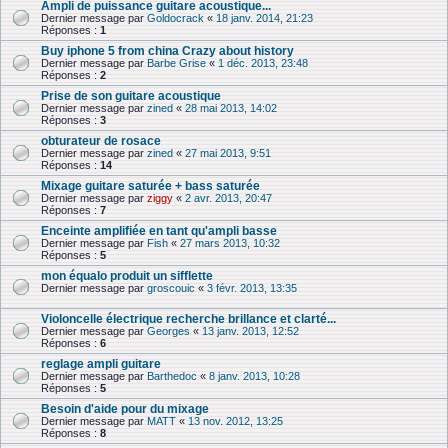
Ampli de puissance guitare acoustique...
Dernier message par
Goldocrack
«
18 janv. 2014, 21:23
Réponses :
1
Buy iphone 5 from china Crazy about history
Dernier message par
Barbe Grise
«
1 déc. 2013, 23:48
Réponses :
2
Prise de son guitare acoustique
Dernier message par
zined
«
28 mai 2013, 14:02
Réponses :
3
obturateur de rosace
Dernier message par
zined
«
27 mai 2013, 9:51
Réponses :
14
Mixage guitare saturée + bass saturée
Dernier message par
ziggy
«
2 avr. 2013, 20:47
Réponses :
7
Enceinte amplifiée en tant qu'ampli basse
Dernier message par
Fish
«
27 mars 2013, 10:32
Réponses :
5
mon équalo produit un sifflette
Dernier message par
groscouic
«
3 févr. 2013, 13:35
Violoncelle électrique recherche brillance et clarté...
Dernier message par
Georges
«
13 janv. 2013, 12:52
Réponses :
6
reglage ampli guitare
Dernier message par
Barthedoc
«
8 janv. 2013, 10:28
Réponses :
5
Besoin d'aide pour du mixage
Dernier message par
MATT
«
13 nov. 2012, 13:25
Réponses :
8