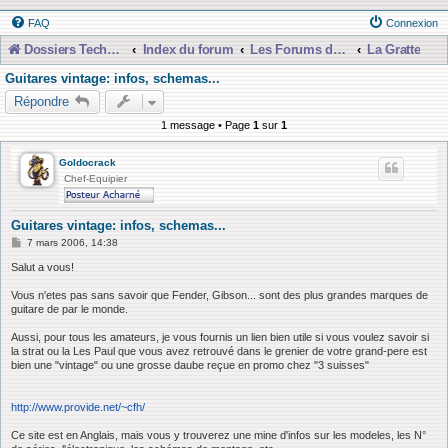
FAQ
Connexion
Dossiers Techniques
Index du forum
Les Forums de Discussions
La Gratte
Guitares vintage: infos, schemas...
Répondre
1 message • Page
1
sur
1
Goldocrack
Chef-Equipier
Guitares vintage: infos, schemas...
M
7 mars 2006, 14:38
e
s
Salut a vous!
s
a
Vous n'etes pas sans savoir que Fender, Gibson... sont des plus grandes marques de
g
guitare de par le monde.
e
Aussi, pour tous les amateurs, je vous fournis un lien bien utile si vous voulez savoir si
la strat ou la Les Paul que vous avez retrouvé dans le grenier de votre grand-pere est
bien une "vintage" ou une grosse daube reçue en promo chez "3 suisses"
http://www.provide.net/~cfh/
Ce site est en Anglais, mais vous y trouverez une mine d'infos sur les modeles, les N°