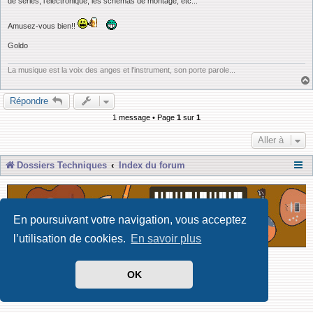
de séries, l'électronique, les schémas de montage, etc...
Amusez-vous bien!!
Goldo
La musique est la voix des anges et l'instrument, son porte parole...
Répondre
1 message • Page
1
sur
1
Aller à
Dossiers Techniques
Index du forum
En poursuivant votre navigation, vous acceptez
l’utilisation de cookies.
En savoir plus
Développé par Forum Software © phpBB Limited
OK
Traduit par phpBB-fr
Confidentialité
|
Conditions