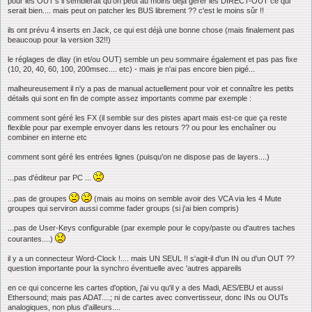
pour les OUT's il semblerait qu'on peut au moins déjà gérer les DIRECT-OUT ce qui
serait bien.... mais peut on patcher les BUS librement ?? c'est le moins sûr !!
ils ont prévu 4 inserts en Jack, ce qui est déjà une bonne chose (mais finalement pas
beaucoup pour la version 32!!)
le réglages de dlay (in et/ou OUT) semble un peu sommaire également et pas pas fixe
(10, 20, 40, 60, 100, 200msec.... etc) - mais je n'ai pas encore bien pigé...
malheureusement il n'y a pas de manual actuellement pour voir et connaître les petits
détails qui sont en fin de compte assez importants comme par exemple :
comment sont géré les FX (il semble sur des pistes apart mais est-ce que ça reste
flexible pour par exemple envoyer dans les retours ?? ou pour les enchaîner ou
combiner en interne etc
comment sont géré les entrées lignes (puisqu'on ne dispose pas de layers....)
...pas d'éditeur par PC ...
...pas de groupes
(mais au moins on semble avoir des VCA via les 4 Mute
groupes qui serviron aussi comme fader groups (si j'ai bien compris)
...pas de User-Keys configurable (par exemple pour le copy/paste ou d'autres taches
courantes....)
il y a un connecteur Word-Clock !.... mais UN SEUL !! s'agit-il d'un IN ou d'un OUT ??
question importante pour la synchro éventuelle avec 'autres appareils
en ce qui concerne les cartes d'option, j'ai vu qu'il y a des Madi, AES/EBU et aussi
Ethersound; mais pas ADAT....; ni de cartes avec convertisseur, donc INs ou OUTs
analogiques, non plus d'ailleurs....