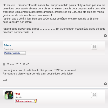
etc etc etc... Soundcraft reste assez flou sur pas mal de points et il y a donc pas mal de
questions pour savoir si cette console est vraiment valable pour un prestataire ou si elle
s'adresse uniquement à des petits groupes, orchestres ou CafConc etc qui sont moins
génés par de très nombreux compromis !!
(et d'un autre côté, il faut bien que la Compact se détache clairement de la Si, sinon
celle-là perdra son intérêt...)
j'attend donc d'avoir plus d'infos.......................(et vivement un manual à la place de cette
brochure commerciale....)
foisse
Équipier
M
26 nov. 2010, 12:46
e
s
bon toujours pas plus d'info elle était pas au JTSE ni de manuel.
s
Par contre a bien y regarder elle a un peut le look de la ILive
a
g
voili
e
ziggy
Admin