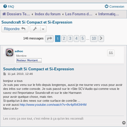
FAQ
Connexion
Dossiers Techniques
Index du forum
Les Forums de Discussions
Informatique, Consoles Numériques et MAO
Soundcraft Si Compact et Si-Expression
Répondre
Page
1
sur
10
1
2
3
4
5
10
146 messages
Suivante
…
adhoc
Membre
Soundcraft Si Compact et Si-Expression
M
11 juil. 2010, 12:46
e
s
bonjour a tous
s
Je suis pas venu sur le fofo depuis longtemps, aussi je me tourne vers vous pour avoir
a
des infos sur cette console. Je suis passé sur le >Site SCV Audio qui comme vous le
g
savez est l'importateur Soundcraft et sur le site Harmann
e
pour avoir quelque chose, mais rien.
Si quelqu'un à des news sur cette surface de contrôle ...
a voir aussi
http://www.youtube.com/watch?v=9v4pRi434HM
Merci et A+
Les cons ça ose tout, c'est même à ça qu'on les reconnaît