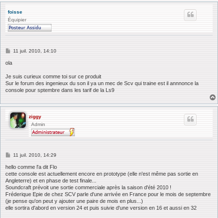
foisse
Équipier
M
11 juil. 2010, 14:10
e
s
ola
s
a
Je suis curieux comme toi sur ce produit
g
Sur le forum des ingenieux du son il ya un mec de Scv qui traine est il annnonce la
e
console pour sptembre dans les tarif de la Ls9
ziggy
Admin
M
11 juil. 2010, 14:29
e
s
hello comme l'a dit Flo
s
cette console est actuellement encore en prototype (elle n'est même pas sortie en
a
Angleterre) et en phase de test finale...
g
Soundcraft prévoit une sortie commerciale après la saison d'été 2010 !
e
Fréderique Epie de chez SCV parle d'une arrivée en France pour le mois de septembre
(je pense qu'on peut y ajouter une paire de mois en plus...)
elle sortira d'abord en version 24 et puis suivie d'une version en 16 et aussi en 32