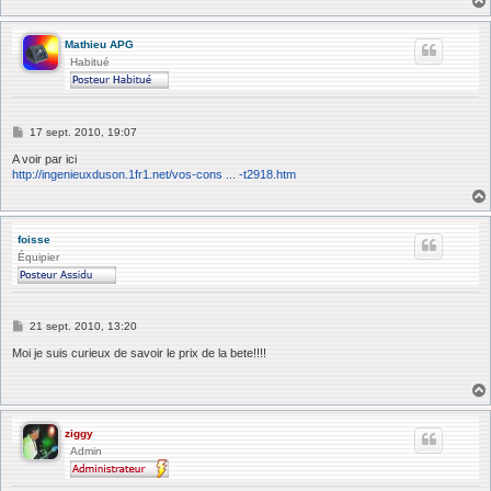
g
e
Mathieu APG
Habitué
M
17 sept. 2010, 19:07
e
s
A voir par ici
s
http://ingenieuxduson.1fr1.net/vos-cons ... -t2918.htm
a
g
e
foisse
Équipier
M
21 sept. 2010, 13:20
e
s
Moi je suis curieux de savoir le prix de la bete!!!!
s
a
g
e
ziggy
Admin