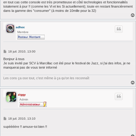
en tout cas cette console est très prometteuse et côté technologies et fonctionnalités
totalement à jour !! (comme les Vi et les Si actuellement); toute en restant financièrement
dans la gamme des "consumer" (à moins de 10mille pour la 32)
adhoc
Membre
M
18 juil. 2010, 13:00
e
s
Bonjour à tous
s
Je suis invité par SCV à Marcillac cet été pour le festival de Jazz, si j'ai des infos, je ne
a
manquerai pas de vous tenir informé
g
e
Les cons ça ose tout, c'est même à ça qu'on les reconnaît
ziggy
Admin
M
18 juil. 2010, 13:10
e
s
supèèèère !! amuse-toi bien !!
s
a