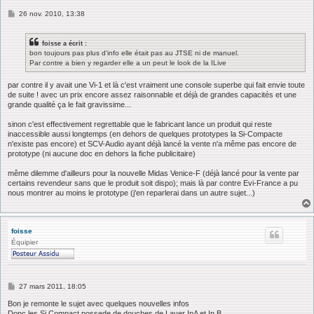
M
26 nov. 2010, 13:38
e
s
s
foisse a écrit :
a
bon toujours pas plus d'info elle était pas au JTSE ni de manuel.
g
Par contre a bien y regarder elle a un peut le look de la ILive
e
par contre il y avait une Vi-1 et là c'est vraiment une console superbe qui fait envie toute
de suite ! avec un prix encore assez raisonnable et déjà de grandes capacités et une
grande qualité ça le fait gravissime...
sinon c'est effectivement regrettable que le fabricant lance un produit qui reste
inaccessible aussi longtemps (en dehors de quelques prototypes la Si-Compacte
n'existe pas encore) et SCV-Audio ayant déjà lancé la vente n'a même pas encore de
prototype (ni aucune doc en dehors la fiche publicitaire)
même dilemme d'ailleurs pour la nouvelle Midas Venice-F (déjà lancé pour la vente par
certains revendeur sans que le produit soit dispo); mais là par contre Evi-France a pu
nous montrer au moins le prototype (j'en reparlerai dans un autre sujet...)
foisse
Équipier
M
27 mars 2011, 18:05
e
s
Bon je remonte le sujet avec quelques nouvelles infos
s
Donc les Si Compact possede de douches de Layer InA et In B