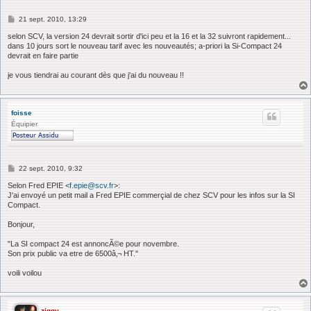
M
21 sept. 2010, 13:29
e
s
selon SCV, la version 24 devrait sortir d'ici peu et la 16 et la 32 suivront rapidement...
s
dans 10 jours sort le nouveau tarif avec les nouveautés; a-priori la Si-Compact 24
a
devrait en faire partie
g
e
je vous tiendrai au courant dès que j'ai du nouveau !!
foisse
Équipier
M
22 sept. 2010, 9:32
e
s
Selon Fred EPIE <
f.epie@scv.fr
>:
s
J'ai envoyé un petit mail a Fred EPIE commerçial de chez SCV pour les infos sur la SI
a
Compact.
g
e
Bonjour,
"La SI compact 24 est annoncÃ©e pour novembre.
Son prix public va etre de 6500â‚¬ HT."
voili voilou
ziggy