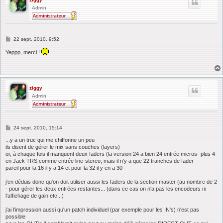
Admin
M
22 sept. 2010, 9:52
e
s
Yeppp, merci !
s
a
g
e
ziggy
Admin
M
24 sept. 2010, 15:14
e
s
...y a un truc qui me chiffonne un peu
s
ils disent de gérer le mix sans couches (layers)
a
or, à chaque fois il manquent deux faders (la version 24 a bien 24 entrée micros- plus 4
g
en Jack TRS comme entrée line-stereo; mais il n'y a que 22 tranches de fader
e
pareil pour la 16 il y a 14 et pour la 32 il y en a 30
j'en déduis donc qu'on doit utiliser aussi les faders de la section master (au nombre de 2
- pour gérer les deux entrées restantes... (dans ce cas on n'a pas les encodeurs ni
l'affichage de gain etc...)
j'ai l'impression aussi qu'un patch individuel (par exemple pour les IN's) n'est pas
possible