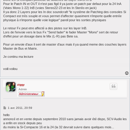
a
Pour le Patch IN et OUT il n'est pas figé il ya juste un patch par defaut pour la 24 InA
g
(Voies Mono 1-22) InB (voies Stereo22-23 et les In Steréo en jack)
e
Il ya donc 2 Layers pour les In doc soundcraft "le système de Patching des consoles Si
Compact est très souple et vous permet d’affecter quasiment n’importe quelle entrée
physique à n’importe quelle voie logique" pareil pour les sorties physiques
Le retour Fx peut etre affecté a des pistes sur les layer InB.
Lors de l'envoie vers le bus Fx "Send fader" le fader Master "Mono" sert de retour
d'effet pour un dosage dans le Mix (L-R) pas Bete sa.
Pour un envoie d'aux il sert de master d'aux mais il ya quand meme des couches layers
Master de Bus et Matrix.
Je continu ma lecture
voili voilou
ziggy
Admin
M
1 avr. 2011, 20:59
e
s
hello
s
annoncé et en vente depuis septembre 2010 sans jamais avoir été dispo, SCV-Audio les
a
a enfin en stock depuis peu
g
du moins la Si-Compacte 16 et la 24 (la 32 devrait suivre dans quelques mois...
e